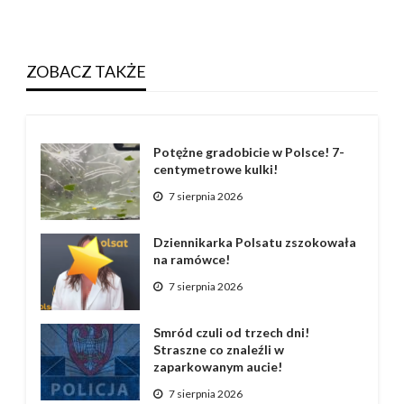
ZOBACZ TAKŻE
Potężne gradobicie w Polsce! 7-
centymetrowe kulki!
7 sierpnia 2026
Dziennikarka Polsatu zszokowała
na ramówce!
7 sierpnia 2026
Smród czuli od trzech dni!
Straszne co znaleźli w
zaparkowanym aucie!
7 sierpnia 2026