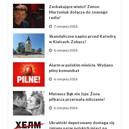
Zaskakujące wieści! Zenon
Martyniuk dołącza do znanego
radia!
7 sierpnia 2026
Skandaliczne napisy przed Katedrą
w Kielcach. Zobacz!
6 sierpnia 2026
Alarm w polskim mieście. Wydano
pilny komunikat
6 sierpnia 2026
Mateusz Bąk nie żyje. Żona
piłkarza przerwała milczenie!
6 sierpnia 2026
Ukraiński deputowany domaga się
zmiany nazw polskich miast na