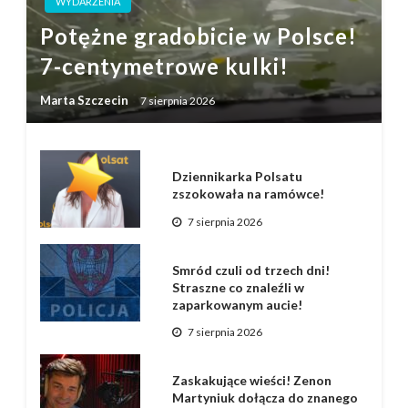
WYDARZENIA
Potężne gradobicie w Polsce!
7-centymetrowe kulki!
Marta Szczecin
7 sierpnia 2026
Dziennikarka Polsatu
zszokowała na ramówce!
7 sierpnia 2026
Smród czuli od trzech dni!
Straszne co znaleźli w
zaparkowanym aucie!
7 sierpnia 2026
Zaskakujące wieści! Zenon
Martyniuk dołącza do znanego