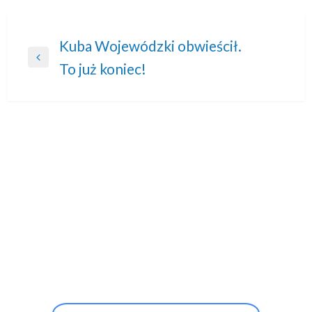
Nawigacja
Kuba Wojewódzki obwieścił.
Previous
To już koniec!
wpisu
Post