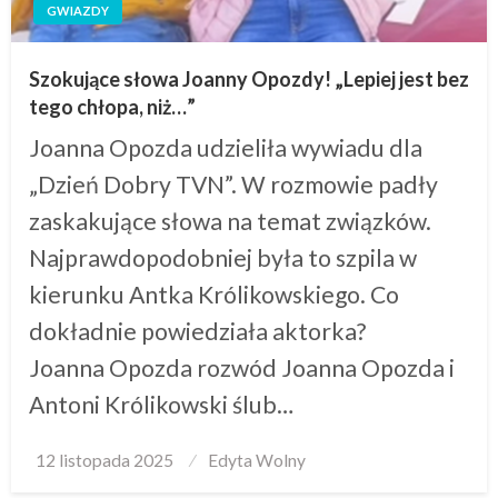
GWIAZDY
Szokujące słowa Joanny Opozdy! „Lepiej jest bez
tego chłopa, niż…”
Joanna Opozda udzieliła wywiadu dla
„Dzień Dobry TVN”. W rozmowie padły
zaskakujące słowa na temat związków.
Najprawdopodobniej była to szpila w
kierunku Antka Królikowskiego. Co
dokładnie powiedziała aktorka?
Joanna Opozda rozwód Joanna Opozda i
Antoni Królikowski ślub…
Posted
12 listopada 2025
Edyta Wolny
on