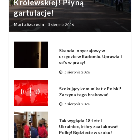
Królewskiej! Płyną
gartulacje!
Marta Szczecin
5 sierpnia 2026
Skandal obyczajowy w
urzędzie w Radomiu. Uprawiali
se*s w pracy!
5 sierpnia 2026
Szokujący komunikat z Polski!
Zaczyna tego brakować
5 sierpnia 2026
Tak wygląda 18-letni
Ukrainiec, który zaatakował
Polkę! Będziecie w szoku!