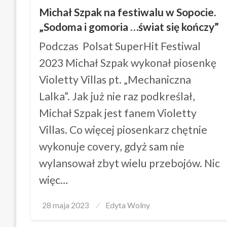
Michał Szpak na festiwalu w Sopocie.
„Sodoma i gomoria …świat się kończy”
Podczas Polsat SuperHit Festiwal
2023 Michał Szpak wykonał piosenkę
Violetty Villas pt. „Mechaniczna
Lalka”. Jak już nie raz podkreślał,
Michał Szpak jest fanem Violetty
Villas. Co więcej piosenkarz chętnie
wykonuje covery, gdyż sam nie
wylansował zbyt wielu przebojów. Nic
więc…
Posted
28 maja 2023
Edyta Wolny
on