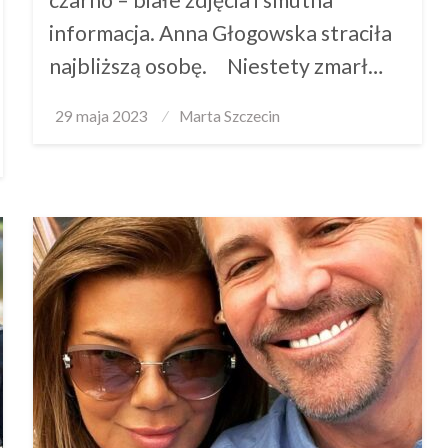
informacja. Anna Głogowska straciła
najbliższą osobę. Niestety zmarł…
Posted
29 maja 2023
Marta Szczecin
on