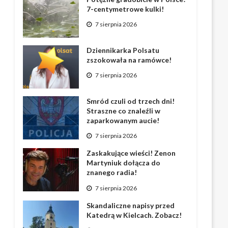
7-centymetrowe kulki!
7 sierpnia 2026
Dziennikarka Polsatu
zszokowała na ramówce!
7 sierpnia 2026
Smród czuli od trzech dni!
Straszne co znaleźli w
zaparkowanym aucie!
7 sierpnia 2026
Zaskakujące wieści! Zenon
Martyniuk dołącza do
znanego radia!
7 sierpnia 2026
Skandaliczne napisy przed
Katedrą w Kielcach. Zobacz!