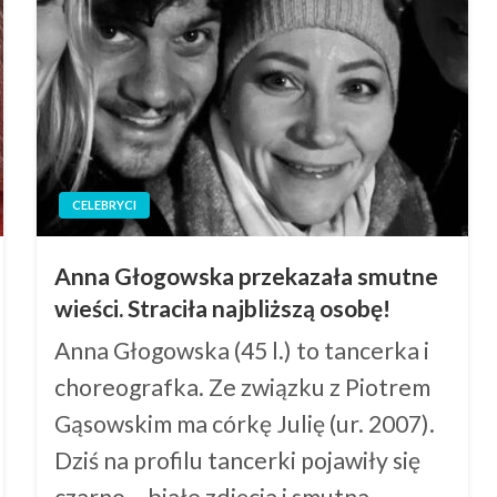
CELEBRYCI
Anna Głogowska przekazała smutne
wieści. Straciła najbliższą osobę!
Anna Głogowska (45 l.) to tancerka i
choreografka. Ze związku z Piotrem
Gąsowskim ma córkę Julię (ur. 2007).
Dziś na profilu tancerki pojawiły się
czarno – białe zdjęcia i smutna