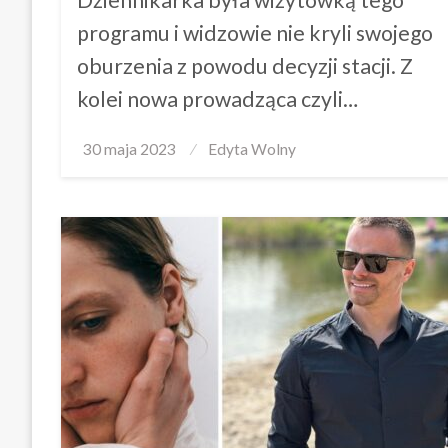
programu i widzowie nie kryli swojego
oburzenia z powodu decyzji stacji. Z
kolei nowa prowadząca czyli…
Posted
30 maja 2023
Edyta Wolny
on