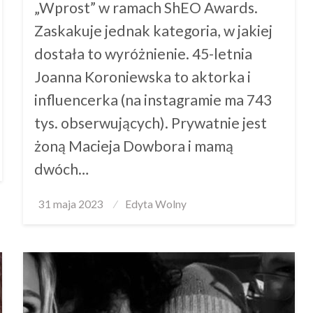
„Wprost” w ramach ShEO Awards.
Zaskakuje jednak kategoria, w jakiej
dostała to wyróżnienie. 45-letnia
Joanna Koroniewska to aktorka i
influencerka (na instagramie ma 743
tys. obserwujących). Prywatnie jest
żoną Macieja Dowbora i mamą
dwóch…
Posted
31 maja 2023
Edyta Wolny
on