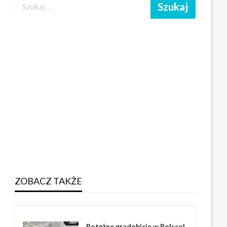
ZOBACZ TAKŻE
Potężne gradobicie w Polsce!