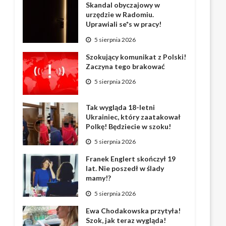
Skandal obyczajowy w
urzędzie w Radomiu.
Uprawiali se*s w pracy!
5 sierpnia 2026
Szokujący komunikat z Polski!
Zaczyna tego brakować
5 sierpnia 2026
Tak wygląda 18-letni
Ukrainiec, który zaatakował
Polkę! Będziecie w szoku!
5 sierpnia 2026
Franek Englert skończył 19
lat. Nie poszedł w ślady
mamy!?
5 sierpnia 2026
Ewa Chodakowska przytyła!
Szok, jak teraz wygląda!