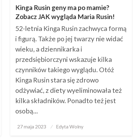
Kinga Rusin geny ma po mamie?
Zobacz JAK wygląda Maria Rusin!
52-letnia Kinga Rusin zachwyca formą
i figurą. Także po jej twarzy nie widać
wieku, a dziennikarka i
przedsiębiorczyni wskazuje kilka
czynników takiego wyglądu. Otóż
Kinga Rusin stara się zdrowo
odżywiać, z diety wyeliminowała też
kilka składników. Ponadto też jest
osobą…
Posted
27 maja 2023
Edyta Wolny
on