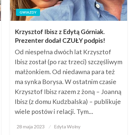
GWIAZDY
Krzysztof Ibisz z Edytą Górniak.
Prezenter dodał CZUŁY podpis!
Od niespełna dwóch lat Krzysztof
Ibisz został (po raz trzeci) szczęśliwym
małżonkiem. Od niedawna para też
ma synka Borysa. W ostatnim czasie
Krzysztof Ibisz razem z żoną – Joanną
Ibisz (z domu Kudzbalska) – publikuje
wiele postów i relacji. Tym…
Posted
28 maja 2023
Edyta Wolny
on