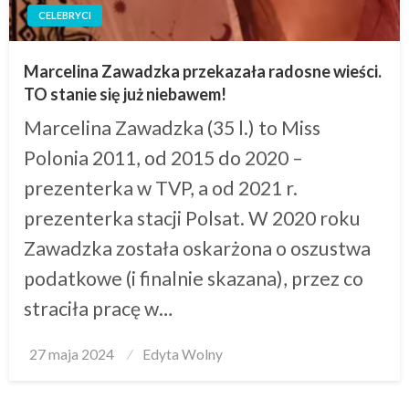
CELEBRYCI
Marcelina Zawadzka przekazała radosne wieści.
TO stanie się już niebawem!
Marcelina Zawadzka (35 l.) to Miss
Polonia 2011, od 2015 do 2020 –
prezenterka w TVP, a od 2021 r.
prezenterka stacji Polsat. W 2020 roku
Zawadzka została oskarżona o oszustwa
podatkowe (i finalnie skazana), przez co
straciła pracę w…
Posted
27 maja 2024
Edyta Wolny
on