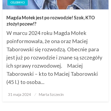
CELEBRYCI
Magda Mołek jest po rozwodzie! Szok, KTO
złożył pozew!?
W marcu 2024 roku Magda Mołek
poinformowała, że ona oraz Maciej
Taborowski się rozwodzą. Obecnie para
jest już po rozwodzie i znane są szczegóły
ich sprawy rozwodowej. Maciej
Taborowski – kto to Maciej Taborowski
(45 l.) to osoba…
Posted
31 maja 2024
Marta Szczecin
on