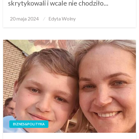
skrytykowali i wcale nie chodziło…
Posted
20 maja 2024
Edyta Wolny
on
BIZNES&POLITYKA