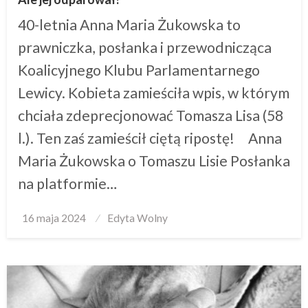
40-letnia Anna Maria Żukowska to
prawniczka, posłanka i przewodnicząca
Koalicyjnego Klubu Parlamentarnego
Lewicy. Kobieta zamieściła wpis, w którym
chciała zdeprecjonować Tomasza Lisa (58
l.). Ten zaś zamieścił ciętą ripostę! Anna
Maria Żukowska o Tomaszu Lisie Posłanka
na platformie…
Posted
16 maja 2024
Edyta Wolny
on