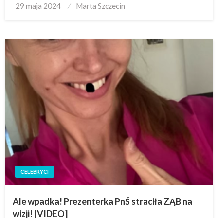
Posted
29 maja 2024
Marta Szczecin
on
CELEBRYCI
Ale wpadka! Prezenterka PnŚ straciła ZĄB na
wizji! [VIDEO]