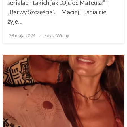
serialach takich jak „Ojciec Mateusz” i
„Barwy Szczęścia”. Maciej Luśnia nie
żyje…
Posted
28 maja 2024
Edyta Wolny
on