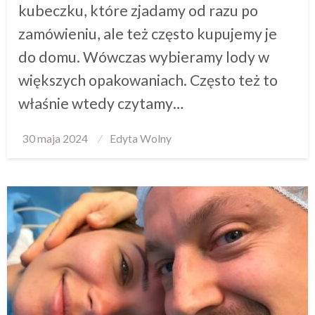
kubeczku, które zjadamy od razu po
zamówieniu, ale też często kupujemy je
do domu. Wówczas wybieramy lody w
większych opakowaniach. Często też to
właśnie wtedy czytamy…
Posted
30 maja 2024
Edyta Wolny
on