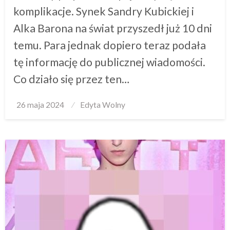
komplikacje. Synek Sandry Kubickiej i
Alka Barona na świat przyszedł już 10 dni
temu. Para jednak dopiero teraz podała
tę informację do publicznej wiadomości.
Co działo się przez ten…
Posted
26 maja 2024
Edyta Wolny
on