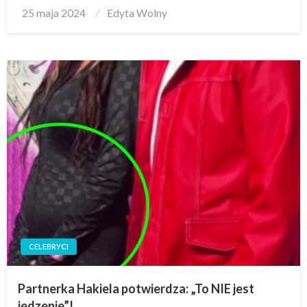
Posted
25 maja 2024
Edyta Wolny
on
CELEBRYCI
Partnerka Hakiela potwierdza: „To NIE jest
jedzenie”!