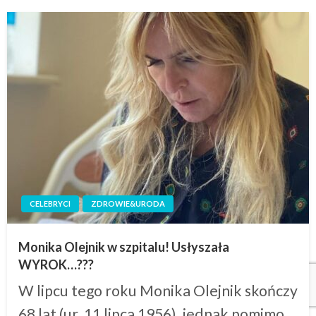
CELEBRYCI
ZDROWIE&URODA
Monika Olejnik w szpitalu! Usłyszała
WYROK…???
W lipcu tego roku Monika Olejnik skończy
68 lat (ur. 11 lipca 1956), jednak pomimo