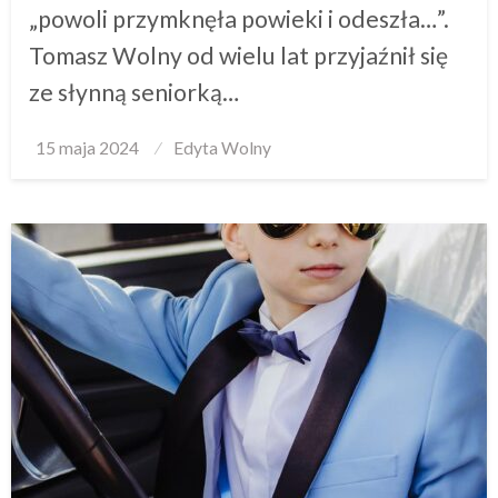
„powoli przymknęła powieki i odeszła…”.
Tomasz Wolny od wielu lat przyjaźnił się
ze słynną seniorką…
Posted
15 maja 2024
Edyta Wolny
on