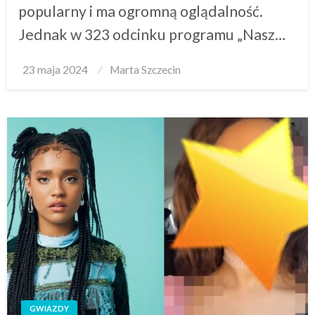
popularny i ma ogromną oglądalność.
Jednak w 323 odcinku programu „Nasz…
Posted
23 maja 2024
Marta Szczecin
on
GWIAZDY