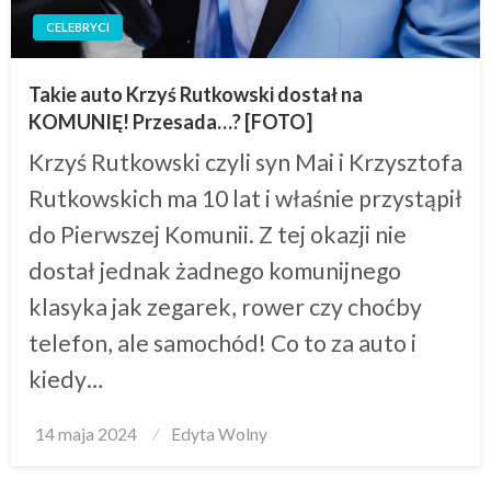
CELEBRYCI
Takie auto Krzyś Rutkowski dostał na
KOMUNIĘ! Przesada…? [FOTO]
Krzyś Rutkowski czyli syn Mai i Krzysztofa
Rutkowskich ma 10 lat i właśnie przystąpił
do Pierwszej Komunii. Z tej okazji nie
dostał jednak żadnego komunijnego
klasyka jak zegarek, rower czy choćby
telefon, ale samochód! Co to za auto i
kiedy…
Posted
14 maja 2024
Edyta Wolny
on