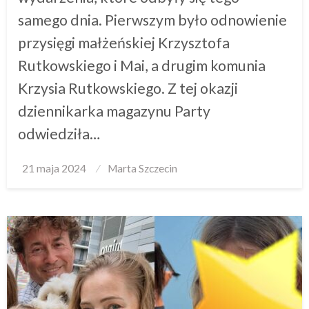
samego dnia. Pierwszym było odnowienie
przysięgi małżeńskiej Krzysztofa
Rutkowskiego i Mai, a drugim komunia
Krzysia Rutkowskiego. Z tej okazji
dziennikarka magazynu Party
odwiedziła…
Posted
21 maja 2024
Marta Szczecin
on