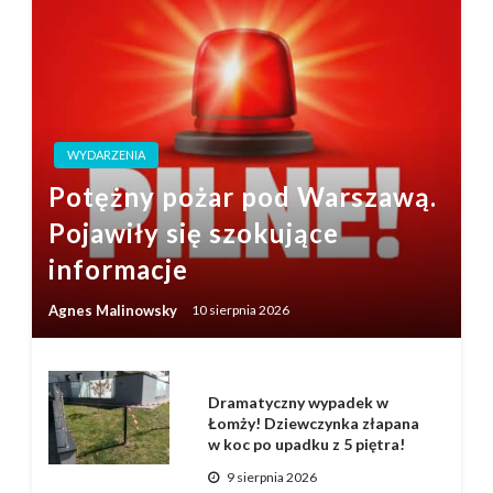
WYDARZENIA
Potężny pożar pod Warszawą.
Pojawiły się szokujące
informacje
Agnes Malinowsky
10 sierpnia 2026
Dramatyczny wypadek w
Łomży! Dziewczynka złapana
w koc po upadku z 5 piętra!
9 sierpnia 2026