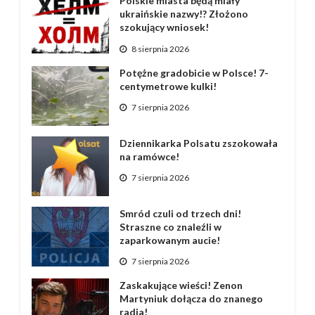
Polskie miasta będą miały
ukraińskie nazwy!? Złożono
szokujący wniosek!
8 sierpnia 2026
Potężne gradobicie w Polsce! 7-
centymetrowe kulki!
7 sierpnia 2026
Dziennikarka Polsatu zszokowała
na ramówce!
7 sierpnia 2026
Smród czuli od trzech dni!
Straszne co znaleźli w
zaparkowanym aucie!
7 sierpnia 2026
Zaskakujące wieści! Zenon
Martyniuk dołącza do znanego
radia!