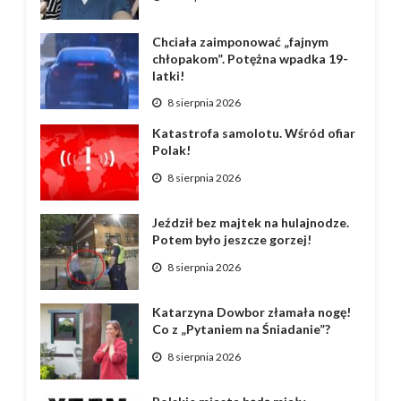
Chciała zaimponować „fajnym
chłopakom”. Potężna wpadka 19-
latki!
8 sierpnia 2026
Katastrofa samolotu. Wśród ofiar
Polak!
8 sierpnia 2026
Jeździł bez majtek na hulajnodze.
Potem było jeszcze gorzej!
8 sierpnia 2026
Katarzyna Dowbor złamała nogę!
Co z „Pytaniem na Śniadanie”?
8 sierpnia 2026