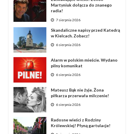
Martyniuk dołącza do znanego
radia!
7 sierpnia 2026
Skandaliczne napisy przed Katedrą
w Kielcach. Zobacz!
6 sierpnia 2026
Alarm w polskim mieście. Wydano
pilny komunikat
6 sierpnia 2026
Mateusz Bąk nie żyje. Żona
piłkarza przerwała milczenie!
6 sierpnia 2026
Radosne wieści z Rodziny
Królewskiej! Płyną gartulacje!