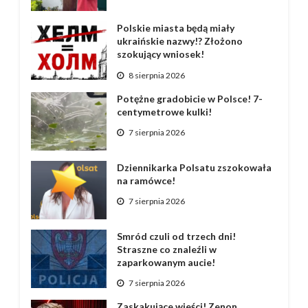
Polskie miasta będą miały
ukraińskie nazwy!? Złożono
szokujący wniosek!
8 sierpnia 2026
Potężne gradobicie w Polsce! 7-
centymetrowe kulki!
7 sierpnia 2026
Dziennikarka Polsatu zszokowała
na ramówce!
7 sierpnia 2026
Smród czuli od trzech dni!
Straszne co znaleźli w
zaparkowanym aucie!
7 sierpnia 2026
Zaskakujące wieści! Zenon