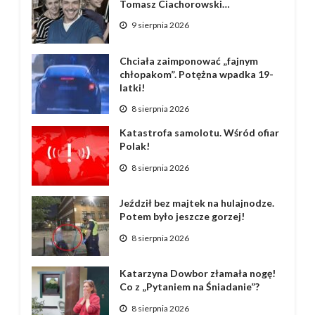
Tomasz Ciachorowski…
9 sierpnia 2026
Chciała zaimponować „fajnym
chłopakom”. Potężna wpadka 19-
latki!
8 sierpnia 2026
Katastrofa samolotu. Wśród ofiar
Polak!
8 sierpnia 2026
Jeździł bez majtek na hulajnodze.
Potem było jeszcze gorzej!
8 sierpnia 2026
Katarzyna Dowbor złamała nogę!
Co z „Pytaniem na Śniadanie”?
8 sierpnia 2026