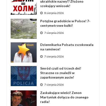
ukraińskie nazwy!? Złożono
szokujący wniosek!
8 sierpnia 2026
Potężne gradobicie w Polsce! 7-
centymetrowe kulki!
7 sierpnia 2026
Dziennikarka Polsatu zszokowała
na ramówce!
7 sierpnia 2026
Smród czuli od trzech dni!
Straszne co znaleźli w
zaparkowanym aucie!
7 sierpnia 2026
Zaskakujące wieści! Zenon
Martyniuk dołącza do znanego
radia!