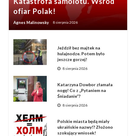
Katastrofa samolotu. Wśród
ofiar Polak!
Agnes Malinowsky
8 sierpnia 2026
Jeździł bez majtek na
hulajnodze. Potem było
jeszcze gorzej!
8 sierpnia 2026
Katarzyna Dowbor złamała
nogę! Co z „Pytaniem na
Śniadanie”?
8 sierpnia 2026
Polskie miasta będą miały
ukraińskie nazwy!? Złożono
szokujący wniosek!