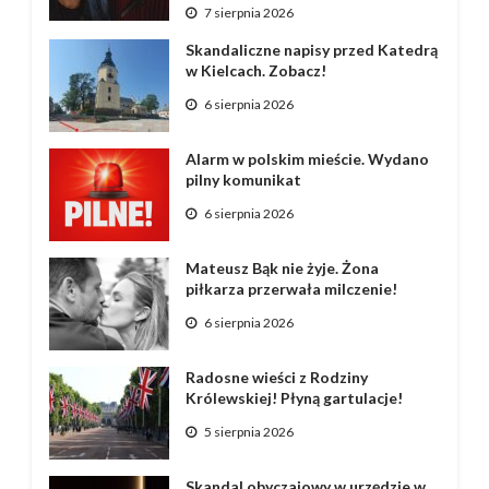
7 sierpnia 2026
Skandaliczne napisy przed Katedrą
w Kielcach. Zobacz!
6 sierpnia 2026
Alarm w polskim mieście. Wydano
pilny komunikat
6 sierpnia 2026
Mateusz Bąk nie żyje. Żona
piłkarza przerwała milczenie!
6 sierpnia 2026
Radosne wieści z Rodziny
Królewskiej! Płyną gartulacje!
5 sierpnia 2026
Skandal obyczajowy w urzędzie w