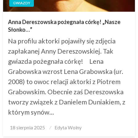
GWIAZDY
Anna Dereszowska pożegnała córkę! „Nasze
Słonko…”
Na profilu aktorki pojawiły się zdjęcia
zapłakanej Anny Dereszowskiej. Tak
gwiazda pożegnała córkę! Lena
Grabowska wzrost Lena Grabowska (ur.
2008) to owoc relacji aktorki z Piotrem
Grabowskim. Obecnie zaś Dereszowska
tworzy związek z Danielem Duniakiem, z
którym synów…
Posted
18 sierpnia 2025
Edyta Wolny
on