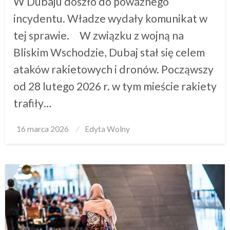
W Dubaju doszło do poważnego
incydentu. Władze wydały komunikat w
tej sprawie. W związku z wojną na
Bliskim Wschodzie, Dubaj stał się celem
ataków rakietowych i dronów. Począwszy
od 28 lutego 2026 r. w tym mieście rakiety
trafiły…
Posted
16 marca 2026
Edyta Wolny
on