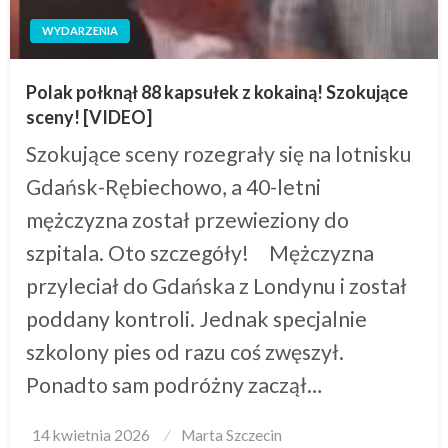
WYDARZENIA
Polak połknął 88 kapsułek z kokainą! Szokujące
sceny! [VIDEO]
Szokujące sceny rozegrały się na lotnisku
Gdańsk-Rębiechowo, a 40-letni
mężczyzna został przewieziony do
szpitala. Oto szczegóły! Mężczyzna
przyleciał do Gdańska z Londynu i został
poddany kontroli. Jednak specjalnie
szkolony pies od razu coś zwęszył.
Ponadto sam podróżny zaczął…
Posted
14 kwietnia 2026
Marta Szczecin