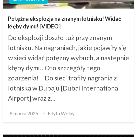
Potężna eksplozja na znanym lotnisku! Widać
kłęby dymu! [VIDEO]
Do eksplozji doszło tuż przy znanym
lotnisku. Na nagraniach, jakie pojawiły się
w sieci widać potężny wybuch, a następnie
kłęby dymu. Oto szczegóły tego
zdarzenia! Do sieci trafiły nagrania z
lotniska w Dubaju [Dubai International
Airport] wraz z…
Posted
8 marca 2026
Edyta Wolny
on