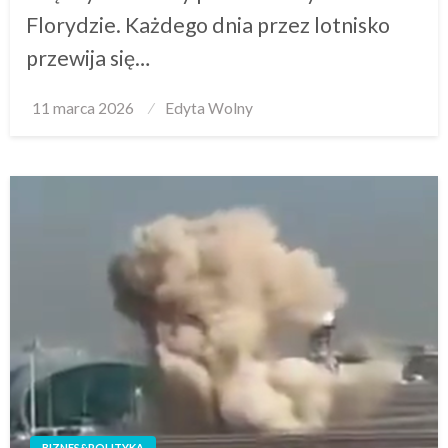
Florydzie. Każdego dnia przez lotnisko
przewija się…
Posted
11 marca 2026
Edyta Wolny
on
BIZNES&POLITYKA