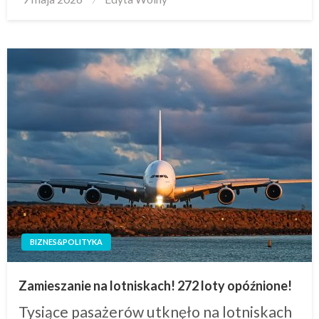
on
BIZNES&POLITYKA
Zamieszanie na lotniskach! 272 loty opóźnione!
Tysiące pasażerów utknęło na lotniskach