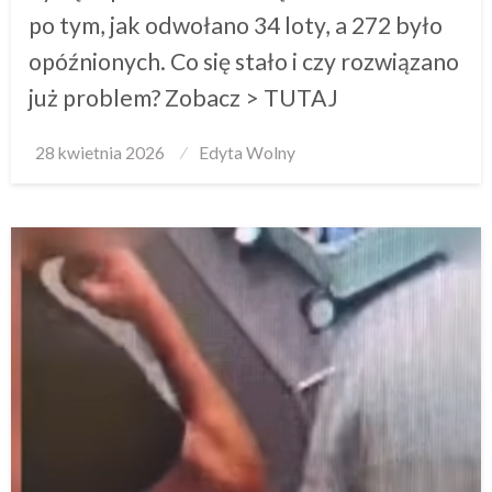
po tym, jak odwołano 34 loty, a 272 było
opóźnionych. Co się stało i czy rozwiązano
już problem? Zobacz > TUTAJ
Posted
28 kwietnia 2026
Edyta Wolny
on