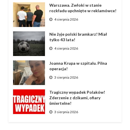
Warszawa. Zwłoki w stanie
rozkładu upchnięte w reklamówce!
4 sierpnia 2026
Nie żyje polski bramkarz! Miał
tylko 43 lata!
4 sierpnia 2026
Joanna Krupa w szpitalu. Pilna
operacja!
3 sierpnia 2026
Tragiczny wypadek Polaków!
Zderzenie z dzikami, ofiary
śmiertelne!
3 sierpnia 2026