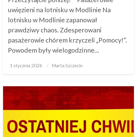
uwięzieni na lotnisku w Modlinie Na
lotnisku w Modlinie zapanował
prawdziwy chaos. Zdesperowani
pasażerowie chórem krzyczeli „Pomocy!”.
Powodem były wielogodzinne…
Posted
1 stycznia 2026
Marta Szczecin
on