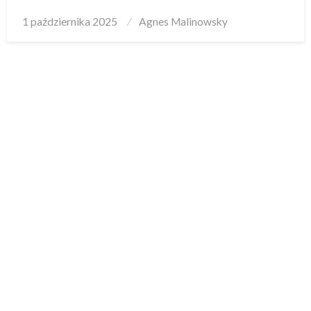
Posted
1 października 2025
Agnes Malinowsky
on