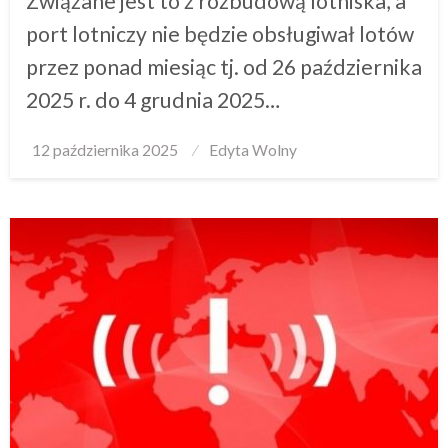
Związane jest to z rozbudową lotniska, a
port lotniczy nie będzie obsługiwał lotów
przez ponad miesiąc tj. od 26 października
2025 r. do 4 grudnia 2025…
Posted
12 października 2025
Edyta Wolny
on