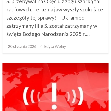
S. przebywał na Okęciu z zagłuszarką fal
radiowych. Teraz na jaw wyszły szokujące
szczegóły tej sprawy! Ukrainiec
zatrzymany Illia S. został zatrzymany w
święta Bożego Narodzenia 2025 r….
Posted
20 stycznia 2026
Edyta Wolny
on