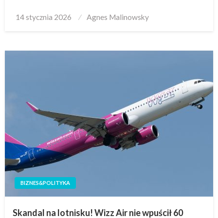
Posted
14 stycznia 2026
Agnes Malinowsky
on
BIZNES&POLITYKA
Skandal na lotnisku! Wizz Air nie wpuścił 60