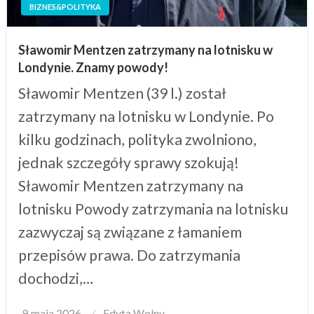
BIZNES&POLITYKA
Sławomir Mentzen zatrzymany na lotnisku w
Londynie. Znamy powody!
Sławomir Mentzen (39 l.) został
zatrzymany na lotnisku w Londynie. Po
kilku godzinach, polityka zwolniono,
jednak szczegóły sprawy szokują!
Sławomir Mentzen zatrzymany na
lotnisku Powody zatrzymania na lotnisku
zazwyczaj są związane z łamaniem
przepisów prawa. Do zatrzymania
dochodzi,…
Posted
9 maja 2026
Edyta Wolny