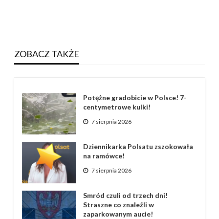
ZOBACZ TAKŻE
Potężne gradobicie w Polsce! 7-
centymetrowe kulki!
7 sierpnia 2026
Dziennikarka Polsatu zszokowała
na ramówce!
7 sierpnia 2026
Smród czuli od trzech dni!
Straszne co znaleźli w
zaparkowanym aucie!