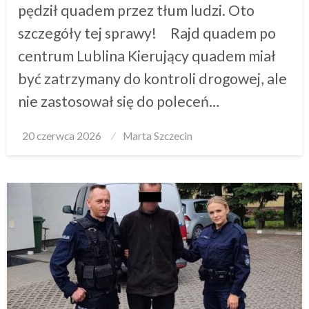
pędził quadem przez tłum ludzi. Oto
szczegóły tej sprawy! Rajd quadem po
centrum Lublina Kierujący quadem miał
być zatrzymany do kontroli drogowej, ale
nie zastosował się do poleceń…
Posted
20 czerwca 2026
Marta Szczecin
on