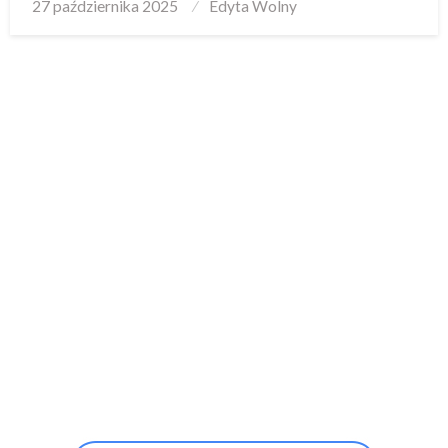
Posted
27 października 2025
Edyta Wolny
on