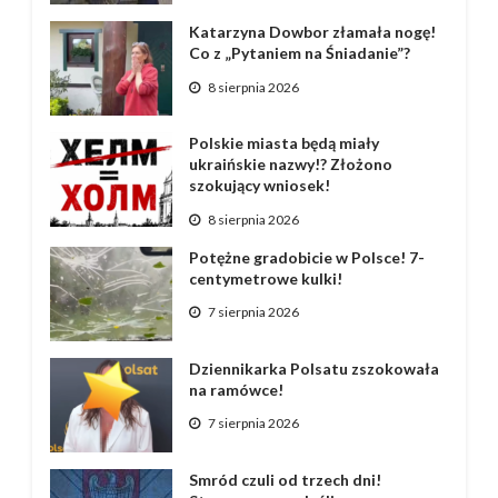
Katarzyna Dowbor złamała nogę!
Co z „Pytaniem na Śniadanie”?
8 sierpnia 2026
Polskie miasta będą miały
ukraińskie nazwy!? Złożono
szokujący wniosek!
8 sierpnia 2026
Potężne gradobicie w Polsce! 7-
centymetrowe kulki!
7 sierpnia 2026
Dziennikarka Polsatu zszokowała
na ramówce!
7 sierpnia 2026
Smród czuli od trzech dni!