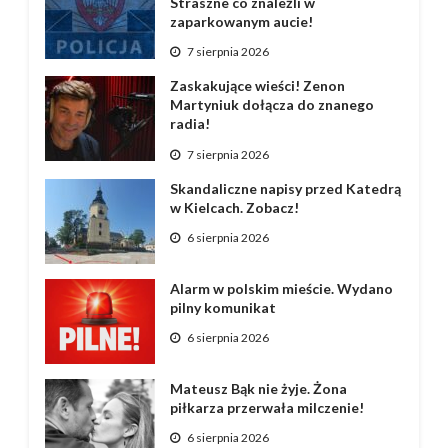
Straszne co znaleźli w
zaparkowanym aucie!
7 sierpnia 2026
Zaskakujące wieści! Zenon
Martyniuk dołącza do znanego
radia!
7 sierpnia 2026
Skandaliczne napisy przed Katedrą
w Kielcach. Zobacz!
6 sierpnia 2026
Alarm w polskim mieście. Wydano
pilny komunikat
6 sierpnia 2026
Mateusz Bąk nie żyje. Żona
piłkarza przerwała milczenie!
6 sierpnia 2026