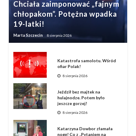
Chciała zaimponować „fajnym
chłopakom”. Potężna wpadka
19-latki!
Marta Szczecin
8 sierpnia 2026
Katastrofa samolotu. Wśród
ofiar Polak!
8 sierpnia 2026
Jeździł bez majtek na
hulajnodze. Potem było
jeszcze gorzej!
8 sierpnia 2026
Katarzyna Dowbor złamała
nogę! Co z „Pytaniem na