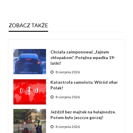
ZOBACZ TAKŻE
Chciała zaimponować „fajnym
chłopakom”. Potężna wpadka 19-
latki!
8 sierpnia 2026
Katastrofa samolotu. Wśród ofiar
Polak!
8 sierpnia 2026
Jeździł bez majtek na hulajnodze.
Potem było jeszcze gorzej!
8 sierpnia 2026