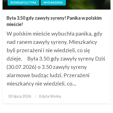
BIZNES&POLITYKA
WYDARZENIA
Była 3.50 gdy zawyły syreny! Panika w polskim
mieście!
W polskim mieście wybuchła panika, gdy
nad ranem zawyły syreny. Mieszkańcy
byli przerażeni i nie wiedzieli, co się
dzieje. Była 3.50 gdy zawyły syreny Dziś
(30.07.2026) o 3.50 zawyły syreny
alarmowe budząc ludzi. Przerażeni
mieszkańcy nie wiedzieli, co…
Posted
30 lipca 2026
Edyta Wolny
on