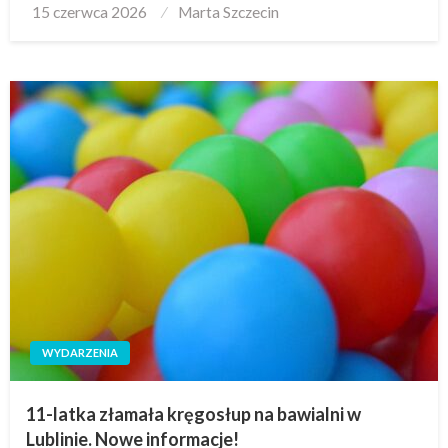
Posted
15 czerwca 2026
Marta Szczecin
on
WYDARZENIA
11-latka złamała kręgosłup na bawialni w
Lublinie. Nowe informacje!