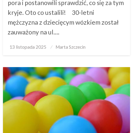
pora i postanowili sprawdzić, co się za tym
kryje. Oto co ustalili! 30-letni
mężczyzna z dziecięcym wózkiem został
zauważony na ul….
Posted
13 listopada 2025
Marta Szczecin
on