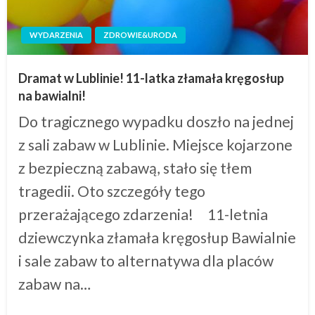
WYDARZENIA
ZDROWIE&URODA
Dramat w Lublinie! 11-latka złamała kręgosłup
na bawialni!
Do tragicznego wypadku doszło na jednej
z sali zabaw w Lublinie. Miejsce kojarzone
z bezpieczną zabawą, stało się tłem
tragedii. Oto szczegóły tego
przerażającego zdarzenia! 11-letnia
dziewczynka złamała kręgosłup Bawialnie
i sale zabaw to alternatywa dla placów
zabaw na…