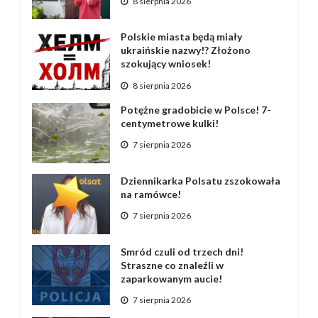
8 sierpnia 2026
Polskie miasta będą miały
ukraińskie nazwy!? Złożono
szokujący wniosek!
8 sierpnia 2026
Potężne gradobicie w Polsce! 7-
centymetrowe kulki!
7 sierpnia 2026
Dziennikarka Polsatu zszokowała
na ramówce!
7 sierpnia 2026
Smród czuli od trzech dni!
Straszne co znaleźli w
zaparkowanym aucie!
7 sierpnia 2026