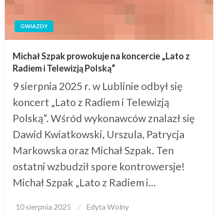
GWIAZDY
Michał Szpak prowokuje na koncercie „Lato z
Radiem i Telewizją Polską”
9 sierpnia 2025 r. w Lublinie odbył się
koncert „Lato z Radiem i Telewizją
Polską”. Wśród wykonawców znalazł się
Dawid Kwiatkowski, Urszula, Patrycja
Markowska oraz Michał Szpak. Ten
ostatni wzbudził spore kontrowersje!
Michał Szpak „Lato z Radiem i…
Posted
10 sierpnia 2025
Edyta Wolny
on