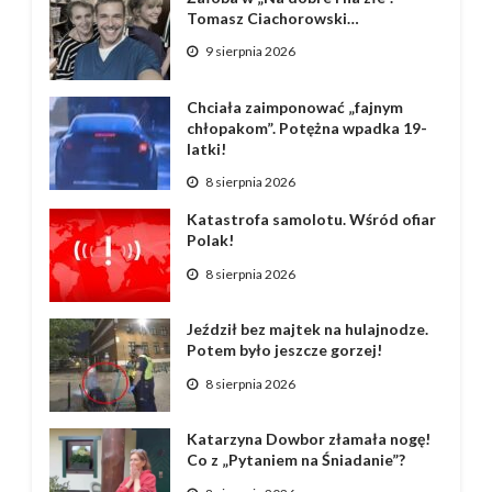
Tomasz Ciachorowski…
9 sierpnia 2026
Chciała zaimponować „fajnym
chłopakom”. Potężna wpadka 19-
latki!
8 sierpnia 2026
Katastrofa samolotu. Wśród ofiar
Polak!
8 sierpnia 2026
Jeździł bez majtek na hulajnodze.
Potem było jeszcze gorzej!
8 sierpnia 2026
Katarzyna Dowbor złamała nogę!
Co z „Pytaniem na Śniadanie”?