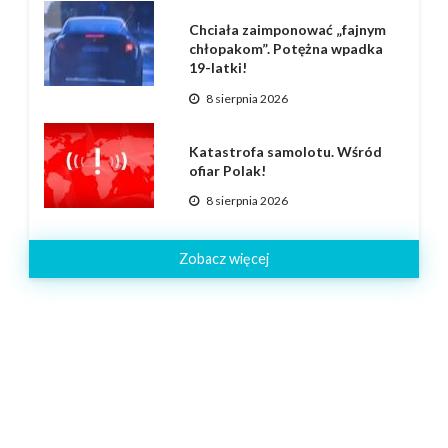
Chciała zaimponować „fajnym
chłopakom”. Potężna wpadka
19-latki!
8 sierpnia 2026
Katastrofa samolotu. Wśród
ofiar Polak!
8 sierpnia 2026
Zobacz więcej