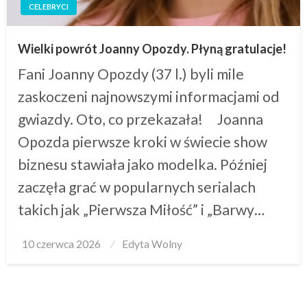
CELEBRYCI
Wielki powrót Joanny Opozdy. Płyną gratulacje!
Fani Joanny Opozdy (37 l.) byli mile
zaskoczeni najnowszymi informacjami od
gwiazdy. Oto, co przekazała! Joanna
Opozda pierwsze kroki w świecie show
biznesu stawiała jako modelka. Później
zaczęła grać w popularnych serialach
takich jak „Pierwsza Miłość” i „Barwy…
Posted
10 czerwca 2026
Edyta Wolny
on