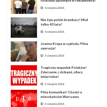
rozkładu upchnięte w reklamówce!
4 sierpnia 2026
Nie żyje polski bramkarz! Miał
tylko 43 lata!
4 sierpnia 2026
Joanna Krupa w szpitalu. Pilna
operacja!
3 sierpnia 2026
Tragiczny wypadek Polaków!
Zderzenie z dzikami, ofiary
śmiertelne!
3 sierpnia 2026
Pilny komunikat! Chodzi o
mieszkańców Warszawy
3 sierpnia 2026