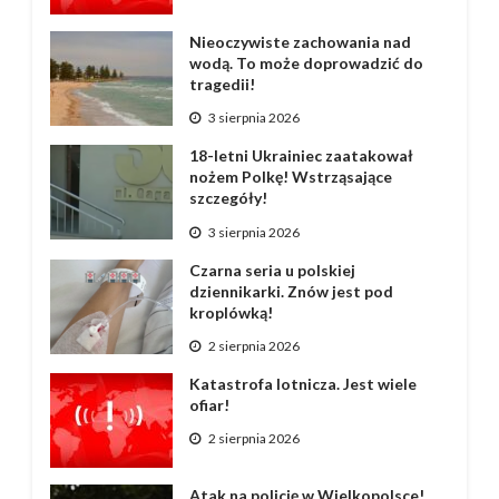
Nieoczywiste zachowania nad
wodą. To może doprowadzić do
tragedii!
3 sierpnia 2026
18-letni Ukrainiec zaatakował
nożem Polkę! Wstrząsające
szczegóły!
3 sierpnia 2026
Czarna seria u polskiej
dziennikarki. Znów jest pod
kroplówką!
2 sierpnia 2026
Katastrofa lotnicza. Jest wiele
ofiar!
2 sierpnia 2026
Atak na policję w Wielkopolsce!