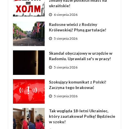
zmiany nazw polskich miast na
ukraińskie!
6 sierpnia 2026
Radosne wieści z Rodziny
Królewskiej! Płyną gartulacje!
5 sierpnia 2026
Skandal obyczajowy w urzędzie w
Radomiu. Uprawiali se*s w pracy!
5 sierpnia 2026
Szokujący komunikat z Polski!
Zaczyna tego brakować
5 sierpnia 2026
Tak wygląda 18-letni Ukrainiec,
który zaatakował Polkę! Będziecie
w szoku!