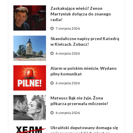
Zaskakujące wieści! Zenon
Martyniuk dołącza do znanego
radia!
7 sierpnia 2026
Skandaliczne napisy przed Katedrą
w Kielcach. Zobacz!
6 sierpnia 2026
Alarm w polskim mieście. Wydano
pilny komunikat
6 sierpnia 2026
Mateusz Bąk nie żyje. Żona
piłkarza przerwała milczenie!
6 sierpnia 2026
Ukraiński deputowany domaga się