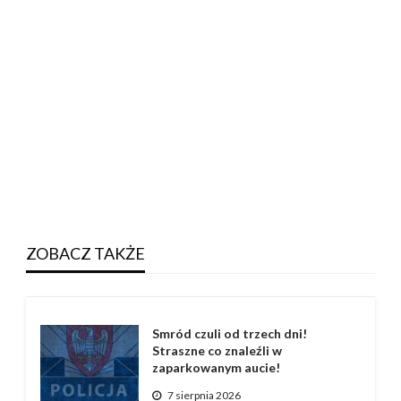
ZOBACZ TAKŻE
Smród czuli od trzech dni!
Straszne co znaleźli w
zaparkowanym aucie!
7 sierpnia 2026