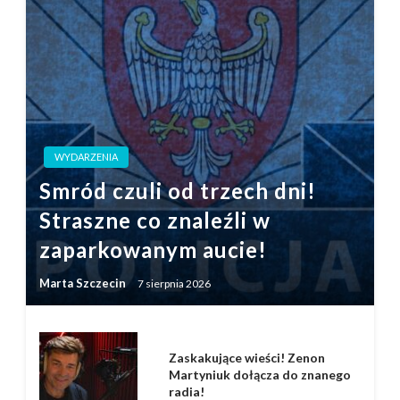
WYDARZENIA
Smród czuli od trzech dni!
Straszne co znaleźli w
zaparkowanym aucie!
Marta Szczecin
7 sierpnia 2026
Zaskakujące wieści! Zenon
Martyniuk dołącza do znanego
radia!