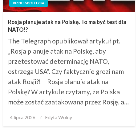
BIZNES&POLITYKA
Rosja planuje atak na Polskę. To ma być test dla
NATO!?
The Telegraph opublikował artykuł pt.
„Rosja planuje atak na Polskę, aby
przetestować determinację NATO,
ostrzega USA”. Czy faktycznie grozi nam
atak Rosji?! Rosja planuje atak na
Polskę? W artykule czytamy, że Polska
może zostać zaatakowana przez Rosję, a…
Posted
4 lipca 2026
Edyta Wolny
on