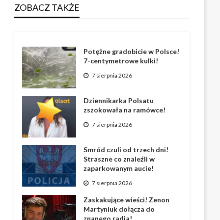
ZOBACZ TAKŻE
Potężne gradobicie w Polsce!
7-centymetrowe kulki!
7 sierpnia 2026
Dziennikarka Polsatu
zszokowała na ramówce!
7 sierpnia 2026
Smród czuli od trzech dni!
Straszne co znaleźli w
zaparkowanym aucie!
7 sierpnia 2026
Zaskakujące wieści! Zenon
Martyniuk dołącza do
znanego radia!