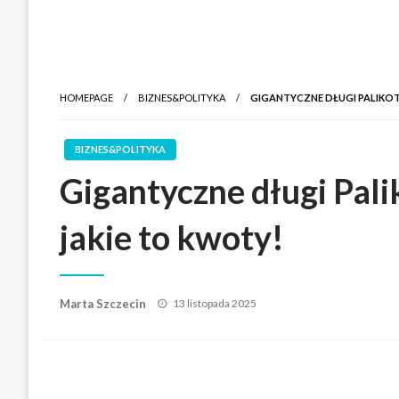
HOMEPAGE
BIZNES&POLITYKA
GIGANTYCZNE DŁUGI PALIKOT
BIZNES&POLITYKA
Gigantyczne długi Pali
jakie to kwoty!
Posted
Marta Szczecin
13 listopada 2025
on