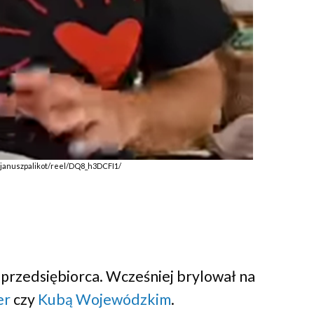
/januszpalikot/reel/DQ8_h3DCFI1/
 i przedsiębiorca. Wcześniej brylował na
er
czy
Kubą Wojewódzkim
.