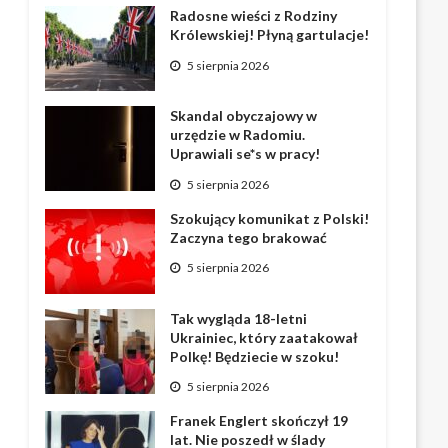
Radosne wieści z Rodziny
Królewskiej! Płyną gartulacje!
5 sierpnia 2026
Skandal obyczajowy w
urzędzie w Radomiu.
Uprawiali se*s w pracy!
5 sierpnia 2026
Szokujący komunikat z Polski!
Zaczyna tego brakować
5 sierpnia 2026
Tak wygląda 18-letni
Ukrainiec, który zaatakował
Polkę! Będziecie w szoku!
5 sierpnia 2026
Franek Englert skończył 19
lat. Nie poszedł w ślady