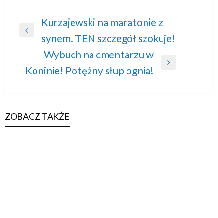
Nawigacja
Kurzajewski na maratonie z
Previous
synem. TEN szczegół szokuje!
wpisu
Post
Wybuch na cmentarzu w
Next
Koninie! Potężny słup ognia!
Post
ZOBACZ TAKŻE