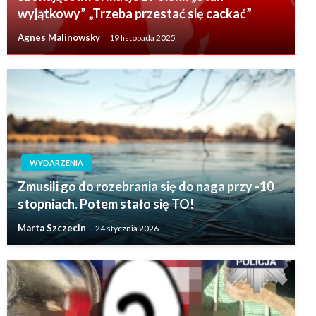
wyjątkowy” „Trzeba przestać się cackać”
Agnes Malinowsky
19 listopada 2025
WYDARZENIA
Zmusili go do rozebrania się do naga przy -10
stopniach. Potem stało się TO!
Marta Szczecin
24 stycznia 2026