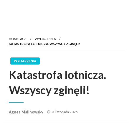
HOMEPAGE
WYDARZENIA
KATASTROFA LOTNICZA. WSZYSCY ZGINĘLI!
WYDARZENIA
Katastrofa lotnicza.
Wszyscy zginęli!
Posted
Agnes Malinowsky
3 listopada 2025
on