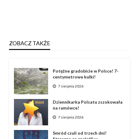
ZOBACZ TAKŻE
Potężne gradobicie w Polsce! 7-
centymetrowe kulki!
7 sierpnia 2026
Dziennikarka Polsatu zszokowała
na ramówce!
7 sierpnia 2026
Smród czuli od trzech dni!
Straszne co znaleźli w