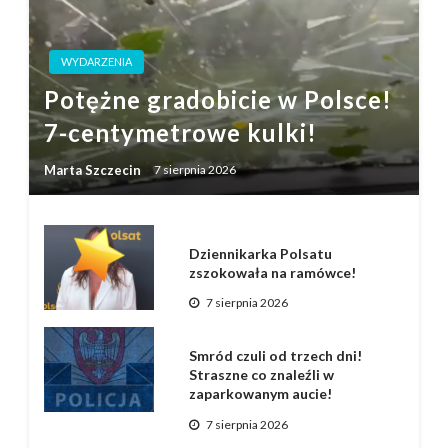
WYDARZENIA
Potężne gradobicie w Polsce!
7-centymetrowe kulki!
Marta Szczecin
7 sierpnia 2026
Dziennikarka Polsatu
zszokowała na ramówce!
7 sierpnia 2026
Smród czuli od trzech dni!
Straszne co znaleźli w
zaparkowanym aucie!
7 sierpnia 2026