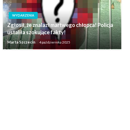
WYDARZENIA
Zgłosił, że znalazł martwego chłopca! Policja
ustaliła szokujące fakty!
Marta Szczecin
4 października 2025