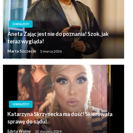
GWIAZDY
Aneta Zając jest nie do poznania! Szok, jak
teraz wygląda!
Marta Szczecin
5 marca 2026
GWIAZDY
Katarzyna Skrzynecka ma dość! Skierowała
sprawę do sądu!
Edyta Wolny
12 stycznia 2024