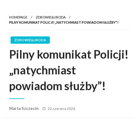
HOMEPAGE
ZDROWIE&URODA
PILNY KOMUNIKAT POLICJI! „NATYCHMIAST POWIADOM SŁUŻBY”!
ZDROWIE&URODA
Pilny komunikat Policji!
„natychmiast
powiadom służby”!
Posted
Marta Szczecin
22 czerwca 2026
on