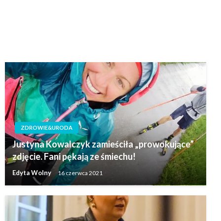
ZDROWIE&URODA
Justyna Kowalczyk zamieściła „prowokujące”
zdjęcie. Fani pękają ze śmiechu!
Edyta Wolny
16 czerwca 2021