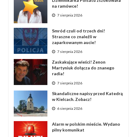
Dziennikarka Polsatu zszokowała
na ramówce!
7 sierpnia 2026
Smród czuli od trzech dni!
Straszne co znaleźli w
zaparkowanym aucie!
7 sierpnia 2026
Zaskakujące wieści! Zenon
Martyniuk dołącza do znanego
radia!
7 sierpnia 2026
Skandaliczne napisy przed Katedrą
w Kielcach. Zobacz!
6 sierpnia 2026
Alarm w polskim mieście. Wydano
pilny komunikat