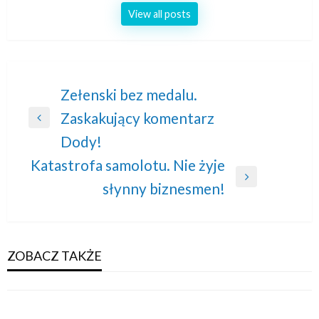
View all posts
Nawigacja
Zełenski bez medalu.
Zaskakujący komentarz
wpisu
Previous
Dody!
Post
Katastrofa samolotu. Nie żyje
Next
słynny biznesmen!
Post
ZOBACZ TAKŻE