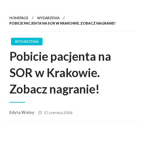
HOMEPAGE
WYDARZENIA
POBICIE PACJENTA NA SOR W KRAKOWIE. ZOBACZ NAGRANIE!
WYDARZENIA
Pobicie pacjenta na
SOR w Krakowie.
Zobacz nagranie!
Posted
Edyta Wolny
17 czerwca 2026
on