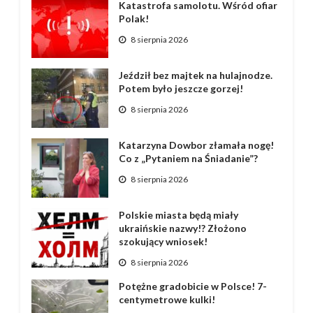
Katastrofa samolotu. Wśród ofiar
Polak!
8 sierpnia 2026
Jeździł bez majtek na hulajnodze.
Potem było jeszcze gorzej!
8 sierpnia 2026
Katarzyna Dowbor złamała nogę!
Co z „Pytaniem na Śniadanie”?
8 sierpnia 2026
Polskie miasta będą miały
ukraińskie nazwy!? Złożono
szokujący wniosek!
8 sierpnia 2026
Potężne gradobicie w Polsce! 7-
centymetrowe kulki!