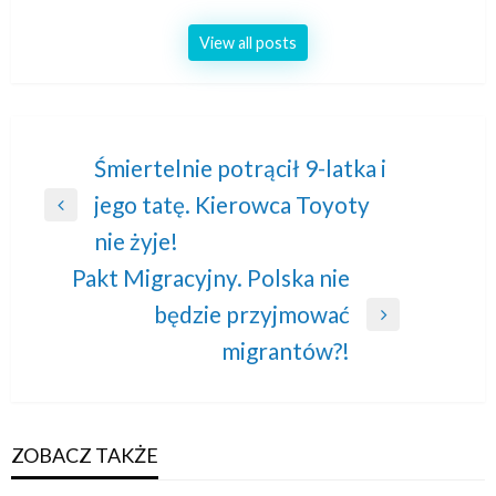
View all posts
Nawigacja
Śmiertelnie potrącił 9-latka i
jego tatę. Kierowca Toyoty
wpisu
Previous
nie żyje!
Post
Pakt Migracyjny. Polska nie
będzie przyjmować
Next
migrantów?!
Post
ZOBACZ TAKŻE