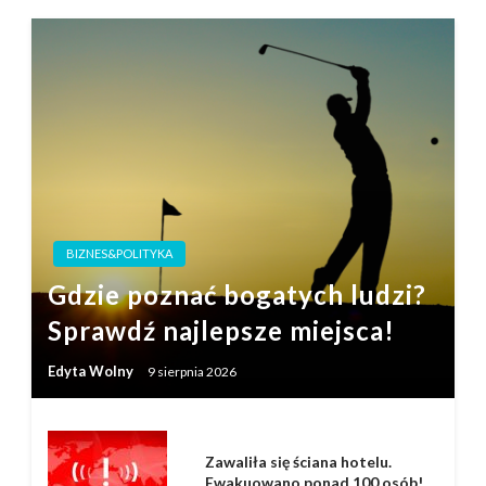
BIZNES&POLITYKA
Gdzie poznać bogatych ludzi?
Sprawdź najlepsze miejsca!
Edyta Wolny
9 sierpnia 2026
Zawaliła się ściana hotelu.
Ewakuowano ponad 100 osób!