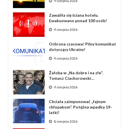
9 sierpnia 2026
Zawaliła się ściana hotelu.
Ewakuowano ponad 100 osób!
9 sierpnia 2026
Ochrona czasowa! Pilny komunikat
dotyczący Ukrainy!
9 sierpnia 2026
Żałoba w „Na dobre i na złe”.
Tomasz Ciachorowski…
9 sierpnia 2026
Chciała zaimponować „fajnym
chłopakom”. Potężna wpadka 19-
latki!
8 sierpnia 2026