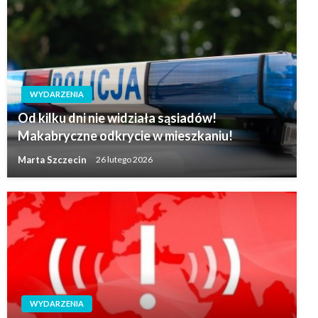
WYDARZENIA
Od kilku dni nie widziała sąsiadów!
Makabryczne odkrycie w mieszkaniu!
Marta Szczecin
26 lutego 2026
WYDARZENIA