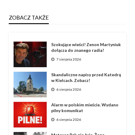
ZOBACZ TAKŻE
Szokujące wieści! Zenon Martyniuk
dołącza do znanego radia!
7 sierpnia 2026
Skandaliczne napisy przed Katedrą
w Kielcach. Zobacz!
6 sierpnia 2026
Alarm w polskim mieście. Wydano
pilny komunikat
6 sierpnia 2026
Mateusz Bąk nie żyje. Żona