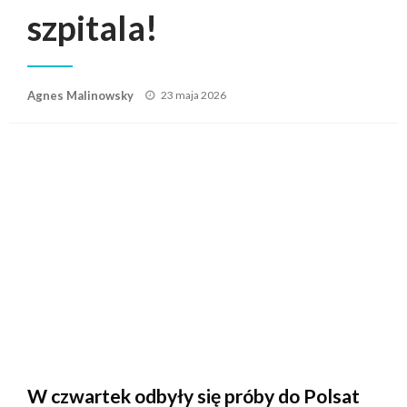
szpitala!
Posted
Agnes Malinowsky
23 maja 2026
on
W czwartek odbyły się próby do Polsat