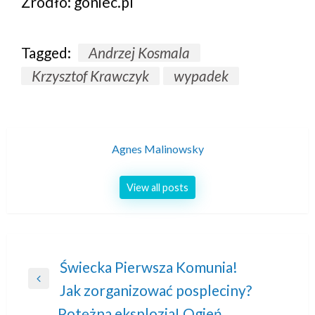
Źródło: goniec.pl
Tagged:
Andrzej Kosmala
Krzysztof Krawczyk
wypadek
Agnes Malinowsky
View all posts
Nawigacja
Świecka Pierwsza Komunia!
Previous
Jak zorganizować pospleciny?
wpisu
Post
Potężna eksplozja! Ogień