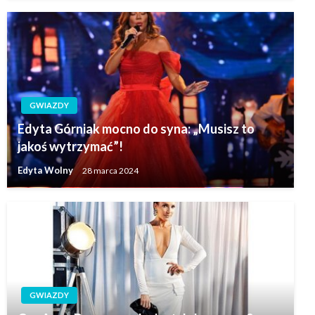
GWIAZDY
Edyta Górniak mocno do syna: „Musisz to
jakoś wytrzymać”!
Edyta Wolny
28 marca 2024
GWIAZDY