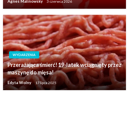
Agnes Malinowsky
3 czerwca 2026
WYDARZENIA
Przerażająca śmierć! 19-latek wciągnięty przez
maszynę do mięsa!
Edyta Wolny
17 lipca 2025