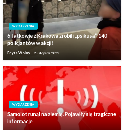
WYDARZENIA
6-latkowie z Krakowa zrobili „psikusa”. 140
policjantów w akcji!
Edyta Wolny
2 listopada 2025
WYDARZENIA
Samolot runął na ziemię. Pojawiły się tragiczne
informacje