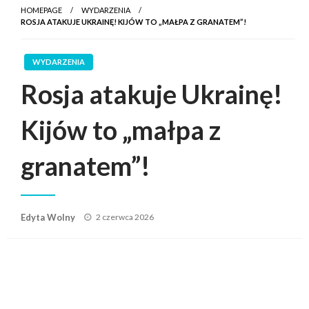
HOMEPAGE
WYDARZENIA
ROSJA ATAKUJE UKRAINĘ! KIJÓW TO „MAŁPA Z GRANATEM”!
WYDARZENIA
Rosja atakuje Ukrainę!
Kijów to „małpa z
granatem”!
Posted
Edyta Wolny
2 czerwca 2026
on