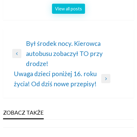
View all posts
Nawigacja
Był środek nocy. Kierowca
autobusu zobaczył TO przy
wpisu
Previous
drodze!
Post
Uwaga dzieci poniżej 16. roku
Next
życia! Od dziś nowe przepisy!
Post
ZOBACZ TAKŻE