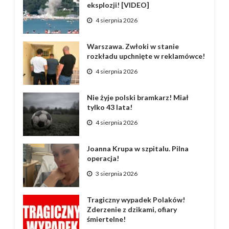
eksplozji! [VIDEO]
4 sierpnia 2026
Warszawa. Zwłoki w stanie
rozkładu upchnięte w reklamówce!
4 sierpnia 2026
Nie żyje polski bramkarz! Miał
tylko 43 lata!
4 sierpnia 2026
Joanna Krupa w szpitalu. Pilna
operacja!
3 sierpnia 2026
Tragiczny wypadek Polaków!
Zderzenie z dzikami, ofiary
śmiertelne!