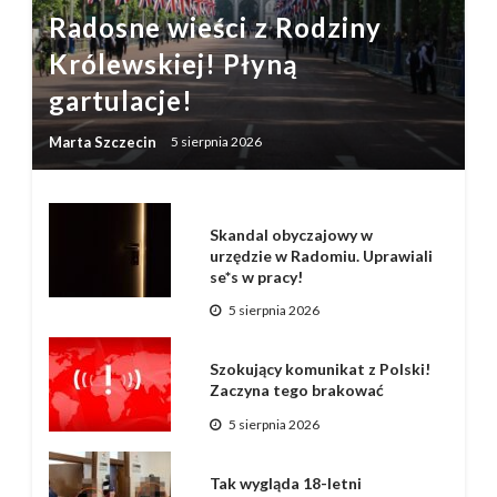
Radosne wieści z Rodziny
Królewskiej! Płyną
gartulacje!
Marta Szczecin
5 sierpnia 2026
Skandal obyczajowy w
urzędzie w Radomiu. Uprawiali
se*s w pracy!
5 sierpnia 2026
Szokujący komunikat z Polski!
Zaczyna tego brakować
5 sierpnia 2026
Tak wygląda 18-letni