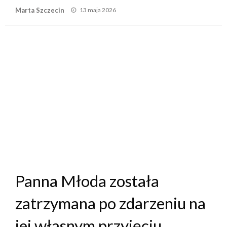
Posted
Marta Szczecin
13 maja 2026
on
Panna Młoda została
zatrzymana po zdarzeniu na
jej własnym przyjęciu