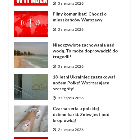
3 sierpnia 2026
Pilny komunikat! Chodzi o
mieszkańców Warszawy
3 sierpnia 2026
Nieoczywiste zachowania nad
wodą. To może doprowadzić do
tragedii!
3 sierpnia 2026
18-letni Ukrainiec zaatakował
nożem Polkę! Wstrząsające
szczegóły!
3 sierpnia 2026
Czarna seria u polskiej
dziennikarki. Znów jest pod
kroplówką!
2 sierpnia 2026