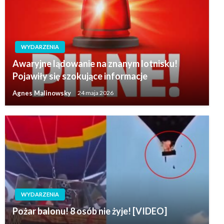
WYDARZENIA
Awaryjne lądowanie na znanym lotnisku!
Pojawiły się szokujące informacje
Agnes Malinowsky
24 maja 2026
WYDARZENIA
Pożar balonu! 8 osób nie żyje! [VIDEO]