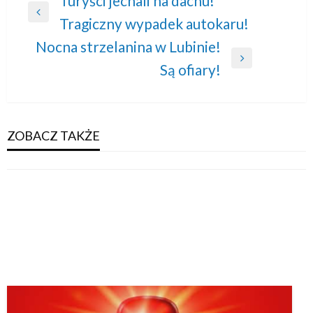
Nawigacja
Turyści jechali na dachu!
Previous
Tragiczny wypadek autokaru!
wpisu
Post
Nocna strzelanina w Lubinie!
Next
Są ofiary!
Post
ZOBACZ TAKŻE