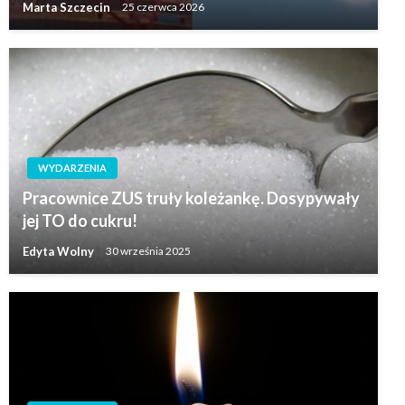
Marta Szczecin
25 czerwca 2026
WYDARZENIA
Pracownice ZUS truły koleżankę. Dosypywały
jej TO do cukru!
Edyta Wolny
30 września 2025