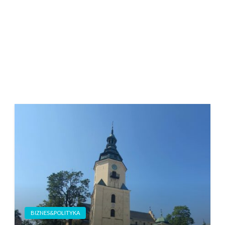
BIZNES&POLITYKA