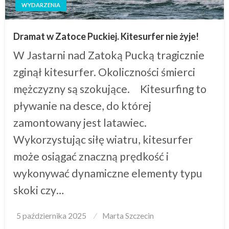
WYDARZENIA
Dramat w Zatoce Puckiej. Kitesurfer nie żyje!
W Jastarni nad Zatoką Pucką tragicznie
zginął kitesurfer. Okoliczności śmierci
mężczyzny są szokujące. Kitesurfing to
pływanie na desce, do której
zamontowany jest latawiec.
Wykorzystując siłę wiatru, kitesurfer
może osiągać znaczną prędkość i
wykonywać dynamiczne elementy typu
skoki czy…
Posted
5 października 2025
Marta Szczecin
on