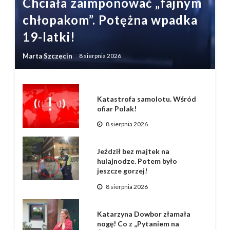
Chciała zaimponować „fajnym
chłopakom”. Potężna wpadka
19-latki!
Marta Szczecin
8 sierpnia 2026
Katastrofa samolotu. Wśród
ofiar Polak!
8 sierpnia 2026
Jeździł bez majtek na
hulajnodze. Potem było
jeszcze gorzej!
8 sierpnia 2026
Katarzyna Dowbor złamała
nogę! Co z „Pytaniem na