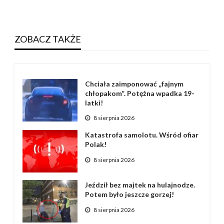
ZOBACZ TAKŻE
Chciała zaimponować „fajnym
chłopakom”. Potężna wpadka 19-
latki!
8 sierpnia 2026
Katastrofa samolotu. Wśród ofiar
Polak!
8 sierpnia 2026
Jeździł bez majtek na hulajnodze.
Potem było jeszcze gorzej!
8 sierpnia 2026