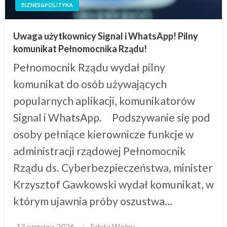
BIZNES&POLITYKA
Uwaga użytkownicy Signal i WhatsApp! Pilny
komunikat Pełnomocnika Rządu!
Pełnomocnik Rządu wydał pilny
komunikat do osób używających
popularnych aplikacji, komunikatorów
Signal i WhatsApp. Podszywanie się pod
osoby pełniące kierownicze funkcje w
administracji rządowej Pełnomocnik
Rządu ds. Cyberbezpieczeństwa, minister
Krzysztof Gawkowski wydał komunikat, w
którym ujawnia próby oszustwa…
Posted
13 czerwca 2026
Edyta Wolny