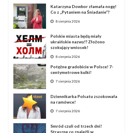
Katarzyna Dowbor złamała nogę!
Co z „Pytaniem na Śniadanie”?
8 sierpnia 2026
Polskie miasta będą miały
ukraińskie nazwy!? Złożono
szokujący wniosek!
8 sierpnia 2026
Potężne gradobicie w Polsce! 7-
centymetrowe kulki!
7 sierpnia 2026
Dziennikarka Polsatu zszokowała
na ramówce!
7 sierpnia 2026
Smród czuli od trzech dni!
Straszne co znaleźli w