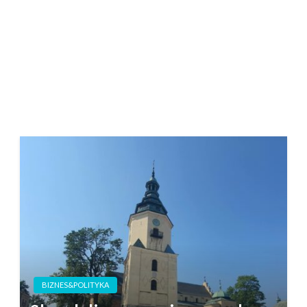
BIZNES&POLITYKA