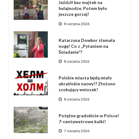
Jeździł bez majtek na
hulajnodze. Potem było
jeszcze gorzej!
8 sierpnia 2026
Katarzyna Dowbor złamała
nogę! Co z „Pytaniem na
Śniadanie”?
8 sierpnia 2026
Polskie miasta będą miały
ukraińskie nazwy!? Złożono
szokujący wniosek!
8 sierpnia 2026
Potężne gradobicie w Polsce!
7-centymetrowe kulki!
7 sierpnia 2026