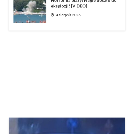
Horror na plaży! Nagle doszło do
eksplozji! [VIDEO]
4 sierpnia 2026