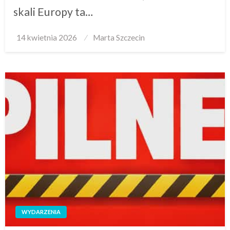
skali Europy ta…
Posted
14 kwietnia 2026
Marta Szczecin
on
WYDARZENIA