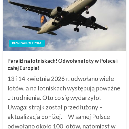
BIZNES&POLITYKA
Paraliż na lotniskach! Odwołane loty w Polsce i
całej Europie!
13 i 14 kwietnia 2026 r. odwołano wiele
lotów, a na lotniskach występują poważne
utrudnienia. Oto co się wydarzyło!
Uwaga: strajk został przedłużony –
aktualizacja poniżej. W samej Polsce
odwołano około 100 lotów, natomiast w