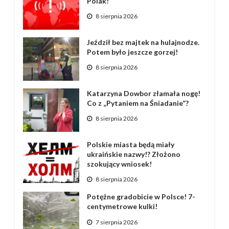
Polak!
8 sierpnia 2026
Jeździł bez majtek na hulajnodze.
Potem było jeszcze gorzej!
8 sierpnia 2026
Katarzyna Dowbor złamała nogę!
Co z „Pytaniem na Śniadanie”?
8 sierpnia 2026
Polskie miasta będą miały
ukraińskie nazwy!? Złożono
szokujący wniosek!
8 sierpnia 2026
Potężne gradobicie w Polsce! 7-
centymetrowe kulki!
7 sierpnia 2026