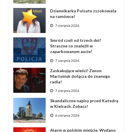
Dziennikarka Polsatu zszokowała
na ramówce!
7 sierpnia 2026
Smród czuli od trzech dni!
Straszne co znaleźli w
zaparkowanym aucie!
7 sierpnia 2026
Zaskakujące wieści! Zenon
Martyniuk dołącza do znanego
radia!
7 sierpnia 2026
Skandaliczne napisy przed Katedrą
w Kielcach. Zobacz!
6 sierpnia 2026
Alarm w polskim mieście. Wydano