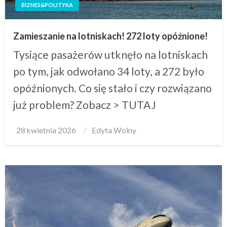
BIZNES&POLITYKA
Zamieszanie na lotniskach! 272 loty opóźnione!
Tysiące pasażerów utknęło na lotniskach
po tym, jak odwołano 34 loty, a 272 było
opóźnionych. Co się stało i czy rozwiązano
już problem? Zobacz > TUTAJ
Posted
28 kwietnia 2026
Edyta Wolny
on