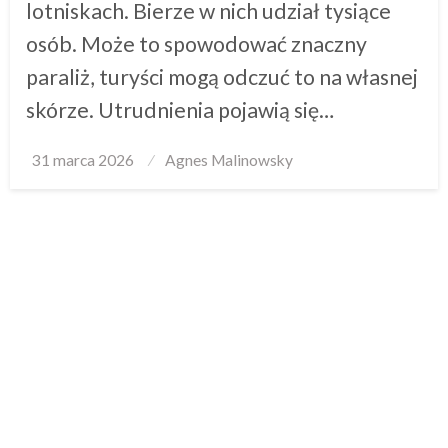
lotniskach. Bierze w nich udział tysiące
osób. Może to spowodować znaczny
paraliż, turyści mogą odczuć to na własnej
skórze. Utrudnienia pojawią się…
Posted
31 marca 2026
Agnes Malinowsky
on