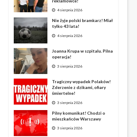
reklamówce!
4 sierpnia 2026
Nie żyje polski bramkarz! Miał
tylko 43 lata!
4 sierpnia 2026
Joanna Krupa w szpitalu. Pilna
operacja!
3 sierpnia 2026
Tragiczny wypadek Polaków!
Zderzenie z dzikami, ofiary
śmiertelne!
3 sierpnia 2026
Pilny komunikat! Chodzi o
mieszkańców Warszawy
3 sierpnia 2026