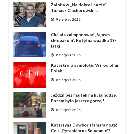
Żałoba w „Na dobre i na złe”.
Tomasz Ciachorowski…
9 sierpnia 2026
Chciała zaimponować „fajnym
chłopakom”. Potężna wpadka 19-
latki!
8 sierpnia 2026
Katastrofa samolotu. Wśród ofiar
Polak!
8 sierpnia 2026
Jeździł bez majtek na hulajnodze.
Potem było jeszcze gorzej!
8 sierpnia 2026
Katarzyna Dowbor złamała nogę!
Co z „Pytaniem na Śniadanie”?