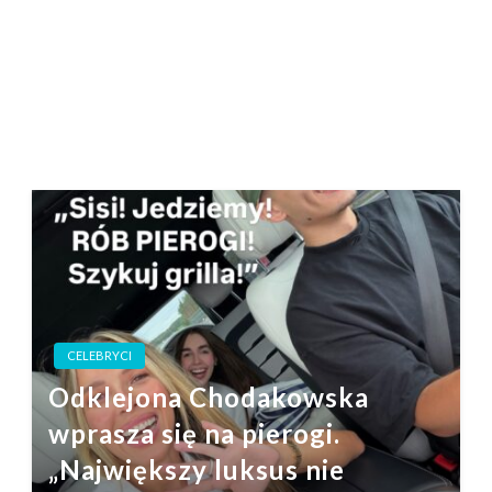
CELEBRYCI
Odklejona Chodakowska
wprasza się na pierogi.
„Największy luksus nie