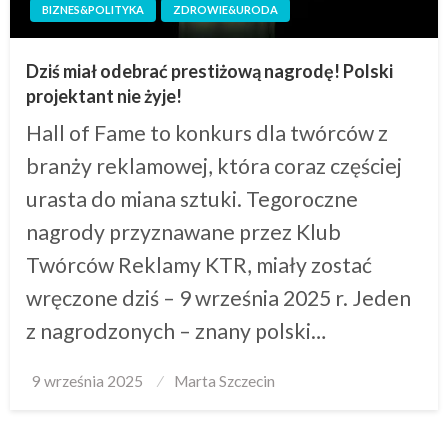
BIZNES&POLITYKA
ZDROWIE&URODA
Dziś miał odebrać prestiżową nagrodę! Polski
projektant nie żyje!
Hall of Fame to konkurs dla twórców z
branży reklamowej, która coraz częściej
urasta do miana sztuki. Tegoroczne
nagrody przyznawane przez Klub
Twórców Reklamy KTR, miały zostać
wręczone dziś – 9 września 2025 r. Jeden
z nagrodzonych – znany polski…
Posted
9 września 2025
Marta Szczecin
on