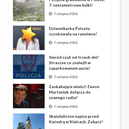
7-centymetrowe kulki!
7 sierpnia 2026
Dziennikarka Polsatu
zszokowała na ramówce!
7 sierpnia 2026
Smród czuli od trzech dni!
Straszne co znaleźli w
zaparkowanym aucie!
7 sierpnia 2026
Zaskakujące wieści! Zenon
Martyniuk dołącza do
znanego radia!
7 sierpnia 2026
Skandaliczne napisy przed
Katedrą w Kielcach. Zobacz!