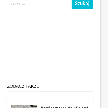
ZOBACZ TAKŻE
Potężne gradobicie w Polsce!