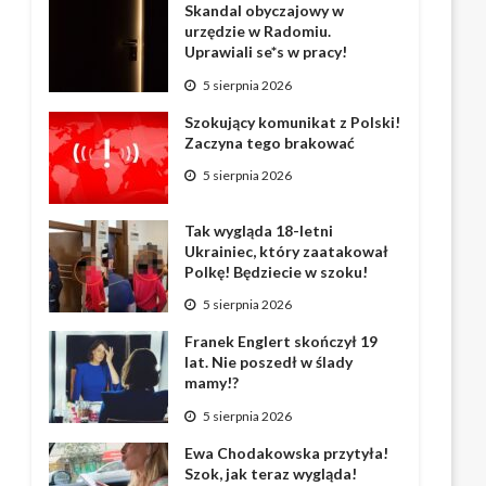
Skandal obyczajowy w
urzędzie w Radomiu.
Uprawiali se*s w pracy!
5 sierpnia 2026
Szokujący komunikat z Polski!
Zaczyna tego brakować
5 sierpnia 2026
Tak wygląda 18-letni
Ukrainiec, który zaatakował
Polkę! Będziecie w szoku!
5 sierpnia 2026
Franek Englert skończył 19
lat. Nie poszedł w ślady
mamy!?
5 sierpnia 2026
Ewa Chodakowska przytyła!
Szok, jak teraz wygląda!