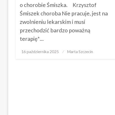
o chorobie Śmiszka. Krzysztof
Śmiszek choroba Nie pracuje, jest na
zwolnieniu lekarskim i musi
przechodzić bardzo poważną
terapię*…
Posted
16 października 2025
Marta Szczecin
on