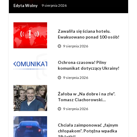
Edyta Wolny
9 sierpnia 2026
Zawaliła się ściana hotelu.
Ewakuowano ponad 100 osób!
9 sierpnia 2026
Ochrona czasowa! Pilny
komunikat dotyczący Ukrainy!
9 sierpnia 2026
Żałoba w „Na dobre i na złe”.
Tomasz Ciachorowski…
9 sierpnia 2026
Chciała zaimponować „fajnym
chłopakom”. Potężna wpadka
19-latki!