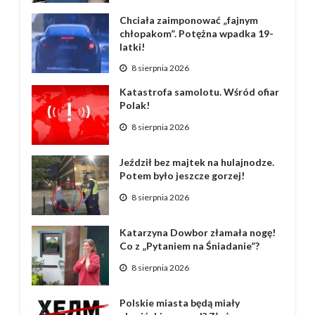
Chciała zaimponować „fajnym
chłopakom”. Potężna wpadka 19-
latki!
8 sierpnia 2026
Katastrofa samolotu. Wśród ofiar
Polak!
8 sierpnia 2026
Jeździł bez majtek na hulajnodze.
Potem było jeszcze gorzej!
8 sierpnia 2026
Katarzyna Dowbor złamała nogę!
Co z „Pytaniem na Śniadanie”?
8 sierpnia 2026
Polskie miasta będą miały