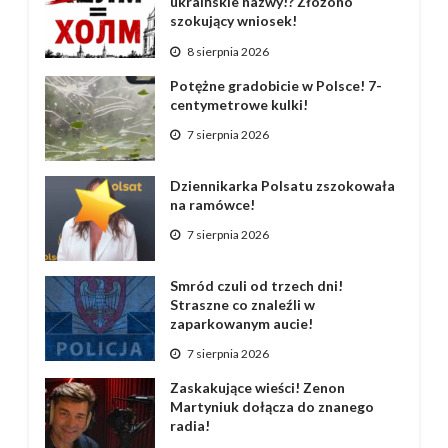
ukraińskie nazwy!? Złożono
szokujący wniosek!
8 sierpnia 2026
Potężne gradobicie w Polsce! 7-
centymetrowe kulki!
7 sierpnia 2026
Dziennikarka Polsatu zszokowała
na ramówce!
7 sierpnia 2026
Smród czuli od trzech dni!
Straszne co znaleźli w
zaparkowanym aucie!
7 sierpnia 2026
Zaskakujące wieści! Zenon
Martyniuk dołącza do znanego
radia!