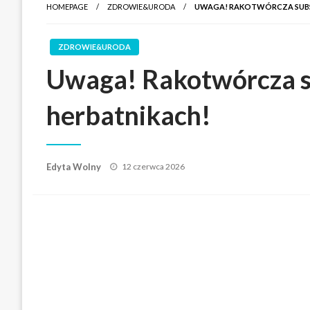
HOMEPAGE
ZDROWIE&URODA
UWAGA! RAKOTWÓRCZA SUBS
ZDROWIE&URODA
Uwaga! Rakotwórcza s
herbatnikach!
Posted
Edyta Wolny
12 czerwca 2026
on