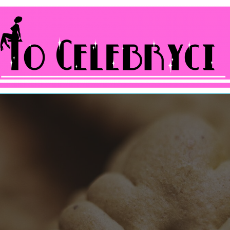
ocelebryci.pl