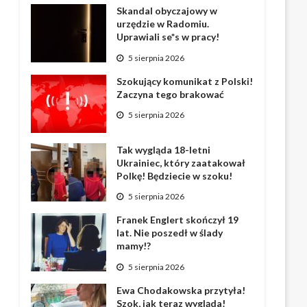
Skandal obyczajowy w
urzędzie w Radomiu.
Uprawiali se*s w pracy!
5 sierpnia 2026
Szokujący komunikat z Polski!
Zaczyna tego brakować
5 sierpnia 2026
Tak wygląda 18-letni
Ukrainiec, który zaatakował
Polkę! Będziecie w szoku!
5 sierpnia 2026
Franek Englert skończył 19
lat. Nie poszedł w ślady
mamy!?
5 sierpnia 2026
Ewa Chodakowska przytyła!
Szok, jak teraz wygląda!