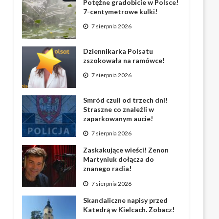
Potężne gradobicie w Polsce!
7-centymetrowe kulki!
7 sierpnia 2026
Dziennikarka Polsatu
zszokowała na ramówce!
7 sierpnia 2026
Smród czuli od trzech dni!
Straszne co znaleźli w
zaparkowanym aucie!
7 sierpnia 2026
Zaskakujące wieści! Zenon
Martyniuk dołącza do
znanego radia!
7 sierpnia 2026
Skandaliczne napisy przed
Katedrą w Kielcach. Zobacz!