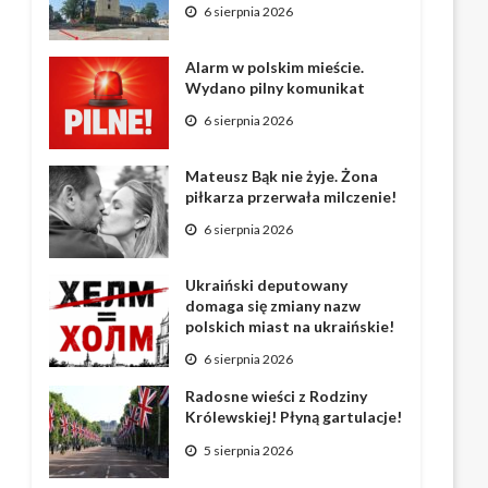
6 sierpnia 2026
Alarm w polskim mieście.
Wydano pilny komunikat
6 sierpnia 2026
Mateusz Bąk nie żyje. Żona
piłkarza przerwała milczenie!
6 sierpnia 2026
Ukraiński deputowany
domaga się zmiany nazw
polskich miast na ukraińskie!
6 sierpnia 2026
Radosne wieści z Rodziny
Królewskiej! Płyną gartulacje!
5 sierpnia 2026