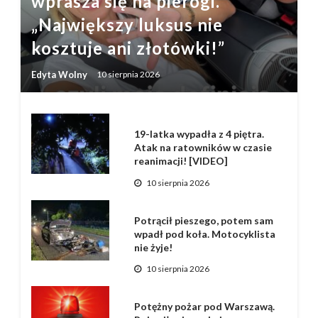
wprasza się na pierogi.
„Największy luksus nie
kosztuje ani złotówki!”
Edyta Wolny
10 sierpnia 2026
19-latka wypadła z 4 piętra.
Atak na ratowników w czasie
reanimacji! [VIDEO]
10 sierpnia 2026
Potrącił pieszego, potem sam
wpadł pod koła. Motocyklista
nie żyje!
10 sierpnia 2026
Potężny pożar pod Warszawą.