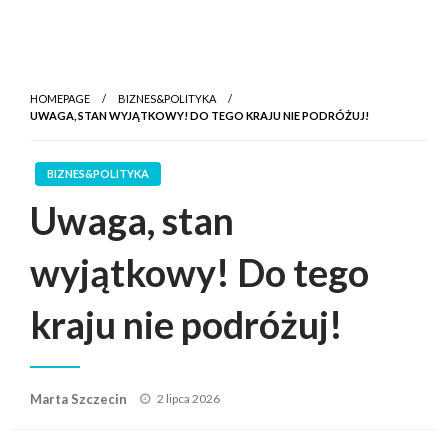
HOMEPAGE
BIZNES&POLITYKA
UWAGA, STAN WYJĄTKOWY! DO TEGO KRAJU NIE PODRÓŻUJ!
BIZNES&POLITYKA
Uwaga, stan
wyjątkowy! Do tego
kraju nie podróżuj!
Posted
Marta Szczecin
2 lipca 2026
on