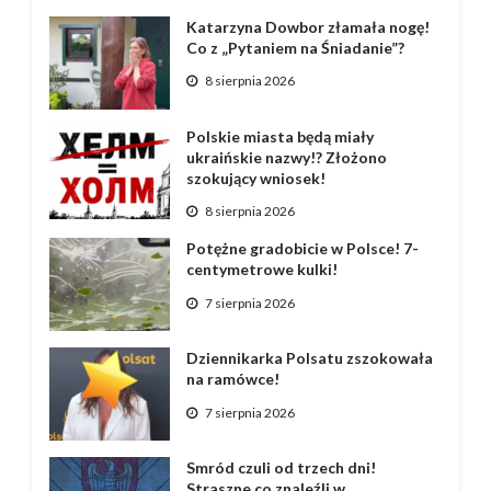
Katarzyna Dowbor złamała nogę!
Co z „Pytaniem na Śniadanie”?
8 sierpnia 2026
Polskie miasta będą miały
ukraińskie nazwy!? Złożono
szokujący wniosek!
8 sierpnia 2026
Potężne gradobicie w Polsce! 7-
centymetrowe kulki!
7 sierpnia 2026
Dziennikarka Polsatu zszokowała
na ramówce!
7 sierpnia 2026
Smród czuli od trzech dni!
Straszne co znaleźli w