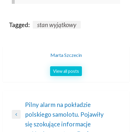
Tagged:
stan wyjątkowy
Marta Szczecin
View all posts
Nawigacja
Pilny alarm na pokładzie
polskiego samolotu. Pojawiły
wpisu
Previous
się szokujące informacje
Post