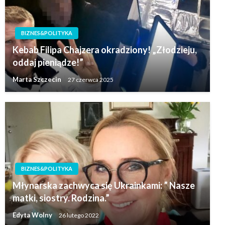
BIZNES&POLITYKA
Kebab Filipa Chajzera okradziony! „Złodzieju,
oddaj pieniądze!”
Marta Szczecin
27 czerwca 2025
BIZNES&POLITYKA
Młynarska zachwyca się Ukrainkami: ” Nasze
matki, siostry. Rodzina.”
Edyta Wolny
26 lutego 2022