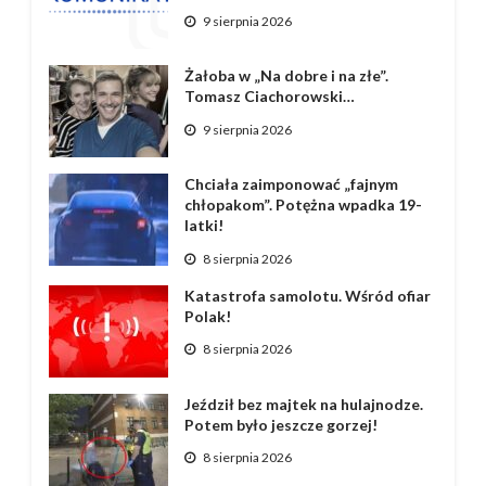
9 sierpnia 2026
Żałoba w „Na dobre i na złe”.
Tomasz Ciachorowski…
9 sierpnia 2026
Chciała zaimponować „fajnym
chłopakom”. Potężna wpadka 19-
latki!
8 sierpnia 2026
Katastrofa samolotu. Wśród ofiar
Polak!
8 sierpnia 2026
Jeździł bez majtek na hulajnodze.
Potem było jeszcze gorzej!
8 sierpnia 2026