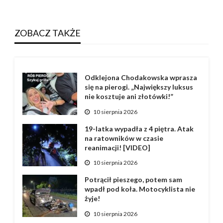
ZOBACZ TAKŻE
Odklejona Chodakowska wprasza
się na pierogi. „Największy luksus
nie kosztuje ani złotówki!”
10 sierpnia 2026
19-latka wypadła z 4 piętra. Atak
na ratowników w czasie
reanimacji! [VIDEO]
10 sierpnia 2026
Potrącił pieszego, potem sam
wpadł pod koła. Motocyklista nie
żyje!
10 sierpnia 2026