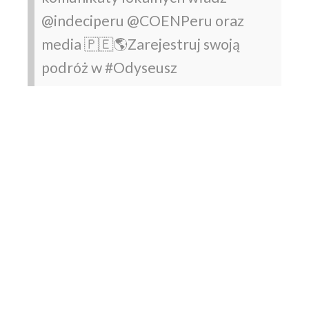
@indeciperu
@COENPeru oraz
media
🇵🇪🌎Zarejestruj swoją
podróż w #Odyseusz