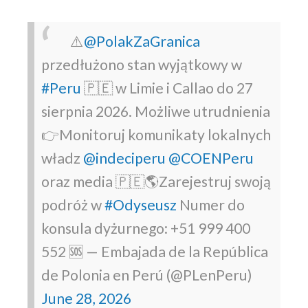
⚠️
@PolakZaGranica
przedłużono stan wyjątkowy w
#Peru
🇵🇪 w Limie i Callao do 27
sierpnia 2026. Możliwe utrudnienia
👉Monitoruj komunikaty lokalnych
władz
@indeciperu
@COENPeru
oraz media
🇵🇪🌎Zarejestruj swoją
podróż w
#Odyseusz
Numer do
konsula dyżurnego: +51 999 400
552 🆘
— Embajada de la República
de Polonia en Perú (@PLenPeru)
June 28, 2026