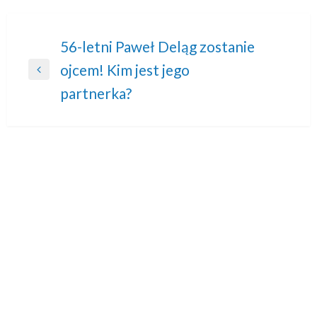
Nawigacja
56-letni Paweł Deląg zostanie
ojcem! Kim jest jego
wpisu
Previous
partnerka?
Post