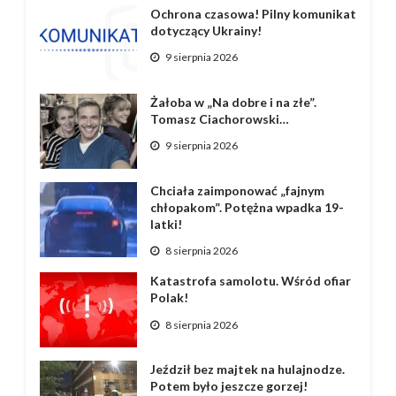
Ochrona czasowa! Pilny komunikat
dotyczący Ukrainy!
9 sierpnia 2026
Żałoba w „Na dobre i na złe”.
Tomasz Ciachorowski…
9 sierpnia 2026
Chciała zaimponować „fajnym
chłopakom”. Potężna wpadka 19-
latki!
8 sierpnia 2026
Katastrofa samolotu. Wśród ofiar
Polak!
8 sierpnia 2026
Jeździł bez majtek na hulajnodze.
Potem było jeszcze gorzej!