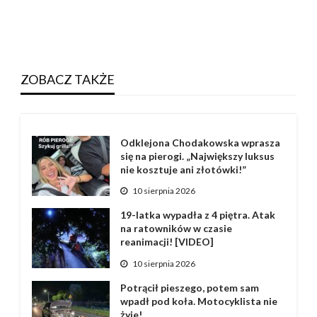
ZOBACZ TAKŻE
Odklejona Chodakowska wprasza
się na pierogi. „Największy luksus
nie kosztuje ani złotówki!”
10 sierpnia 2026
19-latka wypadła z 4 piętra. Atak
na ratowników w czasie
reanimacji! [VIDEO]
10 sierpnia 2026
Potrącił pieszego, potem sam
wpadł pod koła. Motocyklista nie
żyje!