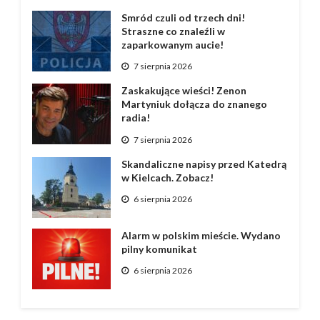
Smród czuli od trzech dni!
Straszne co znaleźli w
zaparkowanym aucie!
7 sierpnia 2026
Zaskakujące wieści! Zenon
Martyniuk dołącza do znanego
radia!
7 sierpnia 2026
Skandaliczne napisy przed Katedrą
w Kielcach. Zobacz!
6 sierpnia 2026
Alarm w polskim mieście. Wydano
pilny komunikat
6 sierpnia 2026