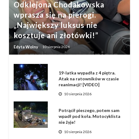
Odklejona Chodakowska
wprasza się na pierogi.
„Największy luksus nie
kosztuje ani złotówki!”
Edyta Wolny
10 sierpnia 2026
19-latka wypadła z 4 piętra.
Atak na ratowników w czasie
reanimacji! [VIDEO]
10 sierpnia 2026
Potrącił pieszego, potem sam
wpadł pod koła. Motocyklista
nie żyje!
10 sierpnia 2026