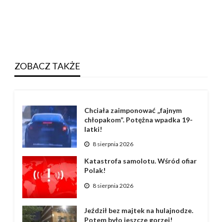
ZOBACZ TAKŻE
Chciała zaimponować „fajnym
chłopakom”. Potężna wpadka 19-
latki!
8 sierpnia 2026
Katastrofa samolotu. Wśród ofiar
Polak!
8 sierpnia 2026
Jeździł bez majtek na hulajnodze.
Potem było jeszcze gorzej!