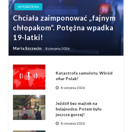
WYDARZENIA
Chciała zaimponować „fajnym
chłopakom”. Potężna wpadka
19-latki!
Marta Szczecin
8 sierpnia 2026
Katastrofa samolotu. Wśród
ofiar Polak!
8 sierpnia 2026
Jeździł bez majtek na
hulajnodze. Potem było
jeszcze gorzej!
8 sierpnia 2026