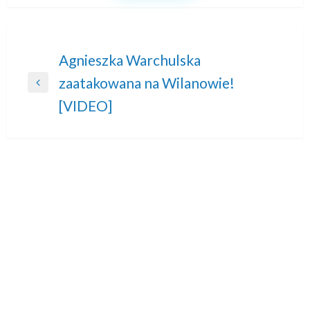
Nawigacja
Agnieszka Warchulska
zaatakowana na Wilanowie!
wpisu
Previous
[VIDEO]
Post