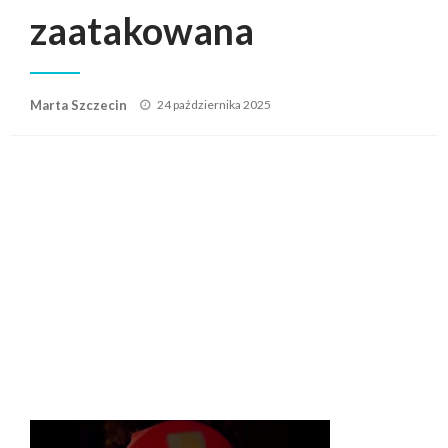
zaatakowana
Posted
Marta Szczecin
24 października 2025
on