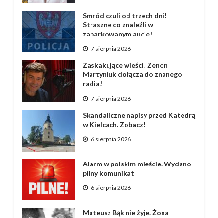
Smród czuli od trzech dni!
Straszne co znaleźli w
zaparkowanym aucie!
7 sierpnia 2026
Zaskakujące wieści! Zenon
Martyniuk dołącza do znanego
radia!
7 sierpnia 2026
Skandaliczne napisy przed Katedrą
w Kielcach. Zobacz!
6 sierpnia 2026
Alarm w polskim mieście. Wydano
pilny komunikat
6 sierpnia 2026
Mateusz Bąk nie żyje. Żona