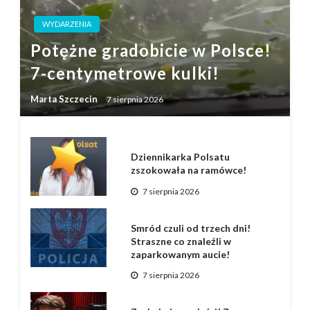
WYDARZENIA
Potężne gradobicie w Polsce!
7-centymetrowe kulki!
Marta Szczecin
7 sierpnia 2026
Dziennikarka Polsatu
zszokowała na ramówce!
7 sierpnia 2026
Smród czuli od trzech dni!
Straszne co znaleźli w
zaparkowanym aucie!
7 sierpnia 2026