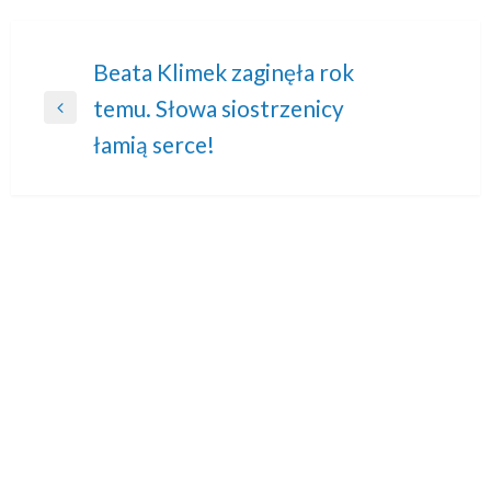
Nawigacja
Beata Klimek zaginęła rok
temu. Słowa siostrzenicy
wpisu
Previous
łamią serce!
Post