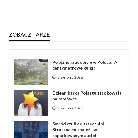
ZOBACZ TAKŻE
Potężne gradobicie w Polsce! 7-
centymetrowe kulki!
7 sierpnia 2026
Dziennikarka Polsatu zszokowała
na ramówce!
7 sierpnia 2026
Smród czuli od trzech dni!
Straszne co znaleźli w
zaparkowanym aucie!