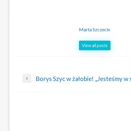
Marta Szczecin
View all posts
Nawigacja
Borys Szyc w żałobie! „Jesteśmy w 
Previous
wpisu
Post