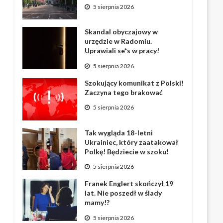
5 sierpnia 2026
Skandal obyczajowy w
urzędzie w Radomiu.
Uprawiali se*s w pracy!
5 sierpnia 2026
Szokujący komunikat z Polski!
Zaczyna tego brakować
5 sierpnia 2026
Tak wygląda 18-letni
Ukrainiec, który zaatakował
Polkę! Będziecie w szoku!
5 sierpnia 2026
Franek Englert skończył 19
lat. Nie poszedł w ślady
mamy!?
5 sierpnia 2026