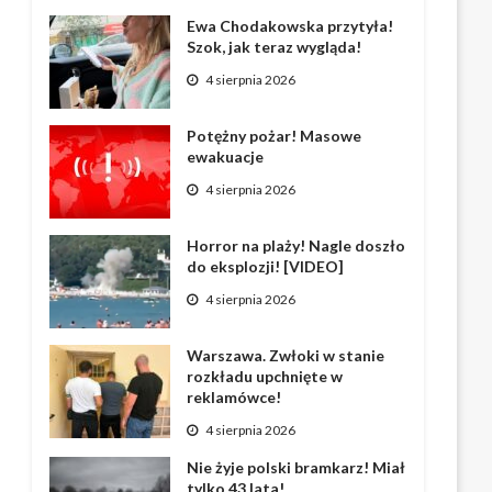
Ewa Chodakowska przytyła!
Szok, jak teraz wygląda!
4 sierpnia 2026
Potężny pożar! Masowe
ewakuacje
4 sierpnia 2026
Horror na plaży! Nagle doszło
do eksplozji! [VIDEO]
4 sierpnia 2026
Warszawa. Zwłoki w stanie
rozkładu upchnięte w
reklamówce!
4 sierpnia 2026
Nie żyje polski bramkarz! Miał
tylko 43 lata!