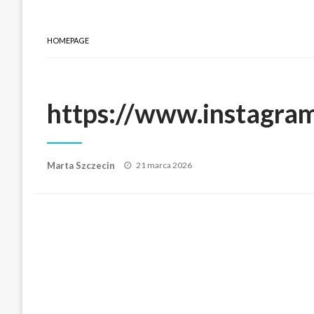
HOMEPAGE
https://www.instagram
Posted
Marta Szczecin
21 marca 2026
on