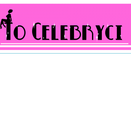
ocelebryci.pl