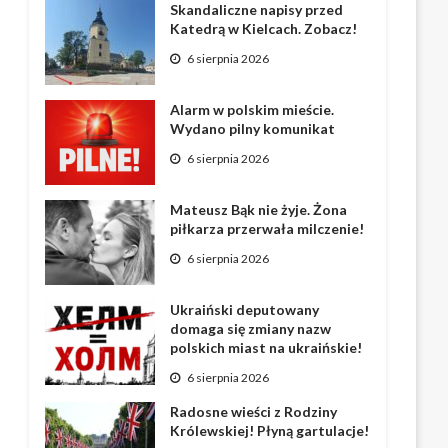
Skandaliczne napisy przed
Katedrą w Kielcach. Zobacz!
6 sierpnia 2026
Alarm w polskim mieście.
Wydano pilny komunikat
6 sierpnia 2026
Mateusz Bąk nie żyje. Żona
piłkarza przerwała milczenie!
6 sierpnia 2026
Ukraiński deputowany
domaga się zmiany nazw
polskich miast na ukraińskie!
6 sierpnia 2026
Radosne wieści z Rodziny
Królewskiej! Płyną gartulacje!