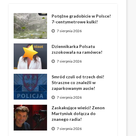
Potężne gradobicie w Polsce!
7-centymetrowe kulki!
7 sierpnia 2026
Dziennikarka Polsatu
zszokowała na ramówce!
7 sierpnia 2026
Smród czuli od trzech dni!
Straszne co znaleźli w
zaparkowanym aucie!
7 sierpnia 2026
Zaskakujące wieści! Zenon
Martyniuk dołącza do
znanego radia!
7 sierpnia 2026