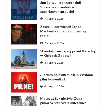
Smród czuli od trzech dni!
Straszne co znaleźli w
zaparkowanym aucie!
7 sierpnia 2026
Zaskakujące wieści! Zenon
Martyniuk dołącza do znanego
radia!
7 sierpnia 2026
Skandaliczne napisy przed Katedrą
w Kielcach. Zobacz!
6 sierpnia 2026
Alarm w polskim mieście. Wydano
pilny komunikat
6 sierpnia 2026
Mateusz Bąk nie żyje. Żona
piłkarza przerwała milczenie!