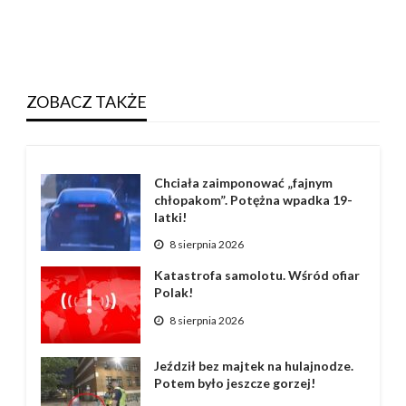
ZOBACZ TAKŻE
Chciała zaimponować „fajnym
chłopakom”. Potężna wpadka 19-
latki!
8 sierpnia 2026
Katastrofa samolotu. Wśród ofiar
Polak!
8 sierpnia 2026
Jeździł bez majtek na hulajnodze.
Potem było jeszcze gorzej!