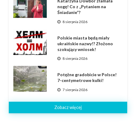
Katarzyna Dowbor złamała
nogę! Co z „Pytaniem na
Śniadanie”?
8 sierpnia 2026
Polskie miasta będą miały
ukraińskie nazwy!? Złożono
szokujący wniosek!
8 sierpnia 2026
Potężne gradobicie w Polsce!
7-centymetrowe kulki!
7 sierpnia 2026
Zobacz więcej