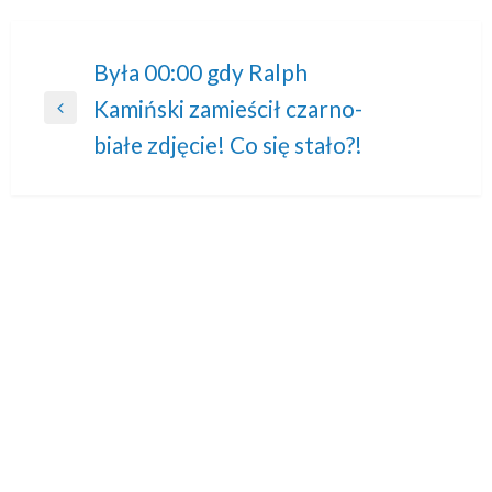
Nawigacja
Była 00:00 gdy Ralph
Kamiński zamieścił czarno-
wpisu
Previous
białe zdjęcie! Co się stało?!
Post