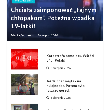
WYDARZENIA
Chciała zaimponować „fajnym
chłopakom”. Potężna wpadka
19-latki!
Marta Szczecin
8 sierpnia 2026
Katastrofa samolotu. Wśród
ofiar Polak!
8 sierpnia 2026
Jeździł bez majtek na
hulajnodze. Potem było
jeszcze gorzej!
8 sierpnia 2026