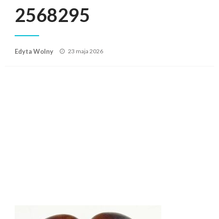
2568295
Posted
Edyta Wolny
23 maja 2026
on