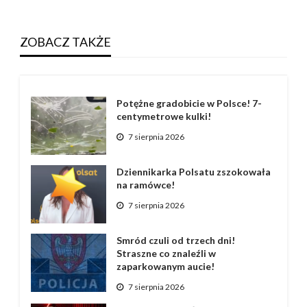
ZOBACZ TAKŻE
Potężne gradobicie w Polsce! 7-
centymetrowe kulki!
7 sierpnia 2026
Dziennikarka Polsatu zszokowała
na ramówce!
7 sierpnia 2026
Smród czuli od trzech dni!
Straszne co znaleźli w
zaparkowanym aucie!
7 sierpnia 2026