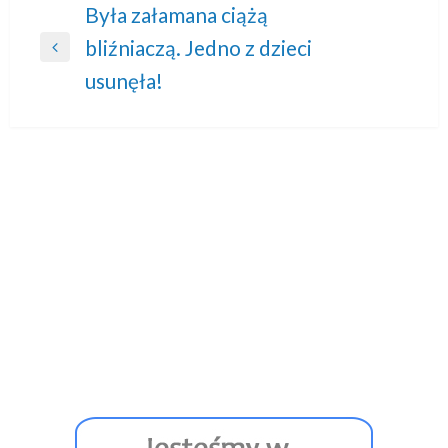
Nawigacja
Była załamana ciążą
bliźniaczą. Jedno z dzieci
wpisu
Previous
usunęła!
Post