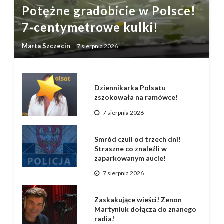
Potężne gradobicie w Polsce!
7-centymetrowe kulki!
Marta Szczecin
7 sierpnia 2026
Dziennikarka Polsatu
zszokowała na ramówce!
7 sierpnia 2026
Smród czuli od trzech dni!
Straszne co znaleźli w
zaparkowanym aucie!
7 sierpnia 2026
Zaskakujące wieści! Zenon
Martyniuk dołącza do znanego
radia!