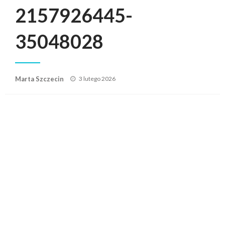
2157926445-
35048028
Posted
Marta Szczecin
3 lutego 2026
on