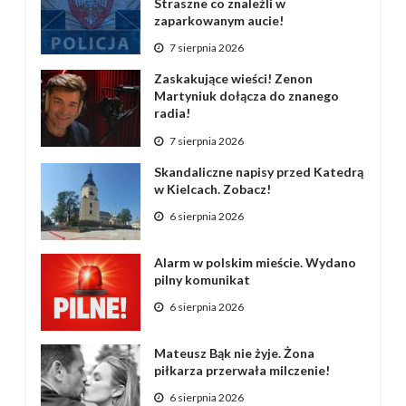
Straszne co znaleźli w
zaparkowanym aucie!
7 sierpnia 2026
Zaskakujące wieści! Zenon
Martyniuk dołącza do znanego
radia!
7 sierpnia 2026
Skandaliczne napisy przed Katedrą
w Kielcach. Zobacz!
6 sierpnia 2026
Alarm w polskim mieście. Wydano
pilny komunikat
6 sierpnia 2026
Mateusz Bąk nie żyje. Żona
piłkarza przerwała milczenie!
6 sierpnia 2026