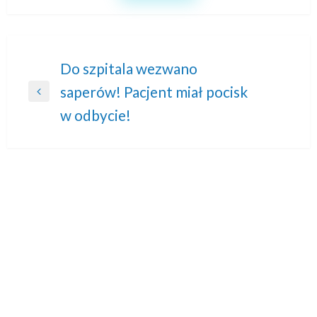
Nawigacja
Do szpitala wezwano
saperów! Pacjent miał pocisk
wpisu
Previous
w odbycie!
Post