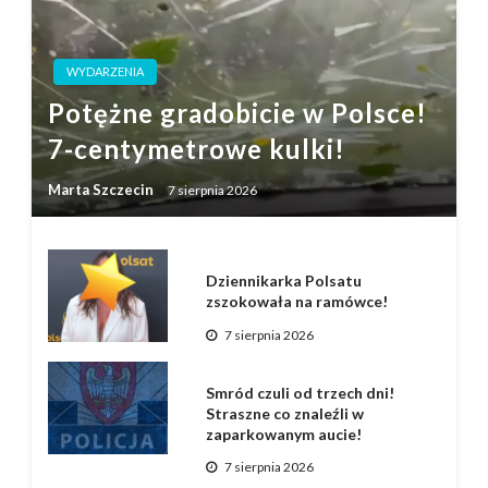
WYDARZENIA
Potężne gradobicie w Polsce!
7-centymetrowe kulki!
Marta Szczecin
7 sierpnia 2026
Dziennikarka Polsatu
zszokowała na ramówce!
7 sierpnia 2026
Smród czuli od trzech dni!
Straszne co znaleźli w
zaparkowanym aucie!
7 sierpnia 2026