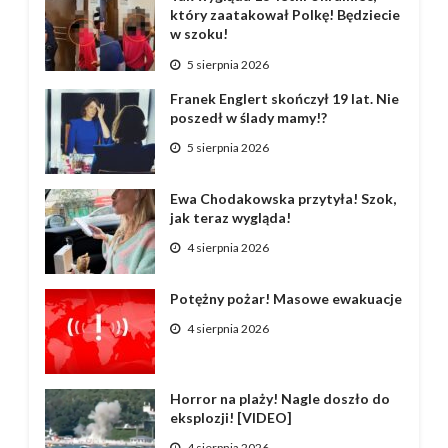
który zaatakował Polkę! Będziecie
w szoku!
5 sierpnia 2026
Franek Englert skończył 19 lat. Nie
poszedł w ślady mamy!?
5 sierpnia 2026
Ewa Chodakowska przytyła! Szok,
jak teraz wygląda!
4 sierpnia 2026
Potężny pożar! Masowe ewakuacje
4 sierpnia 2026
Horror na plaży! Nagle doszło do
eksplozji! [VIDEO]
4 sierpnia 2026