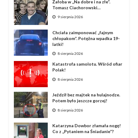
Żałoba w „Na dobre i na złe”.
Tomasz Ciachorowski…
9 sierpnia 2026
Chciała zaimponować „fajnym
chłopakom”. Potężna wpadka 19-
latki!
8 sierpnia 2026
Katastrofa samolotu. Wśród ofiar
Polak!
8 sierpnia 2026
Jeździł bez majtek na hulajnodze.
Potem było jeszcze gorzej!
8 sierpnia 2026
Katarzyna Dowbor złamała nogę!
Co z „Pytaniem na Śniadanie”?