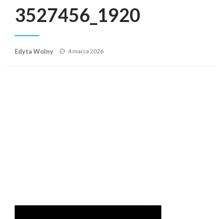
3527456_1920
Posted
Edyta Wolny
4 marca 2026
on