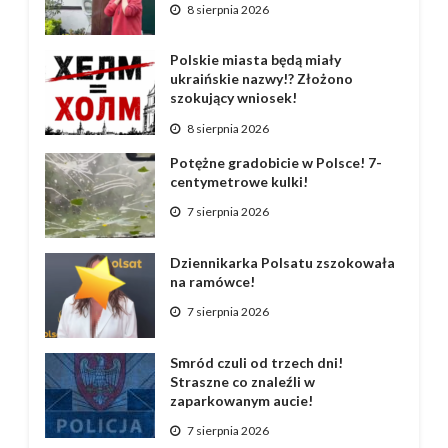
8 sierpnia 2026
Polskie miasta będą miały
ukraińskie nazwy!? Złożono
szokujący wniosek!
8 sierpnia 2026
Potężne gradobicie w Polsce! 7-
centymetrowe kulki!
7 sierpnia 2026
Dziennikarka Polsatu zszokowała
na ramówce!
7 sierpnia 2026
Smród czuli od trzech dni!
Straszne co znaleźli w
zaparkowanym aucie!
7 sierpnia 2026