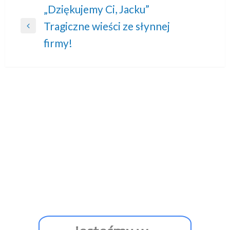
Nawigacja
„Dziękujemy Ci, Jacku”
Tragiczne wieści ze słynnej
wpisu
Previous
firmy!
Post