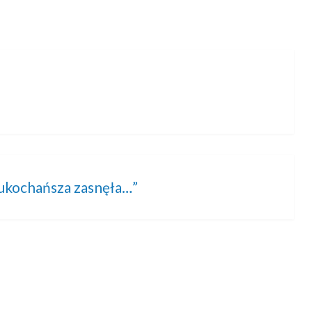
jukochańsza zasnęła…”