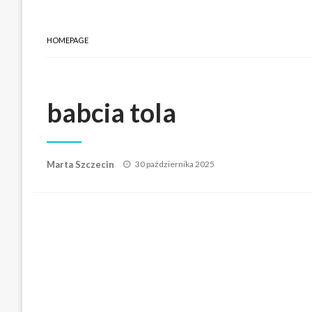
HOMEPAGE
babcia tola
Posted
Marta Szczecin
30 października 2025
on