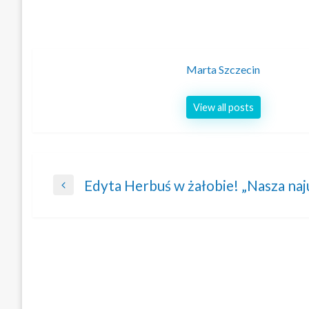
Marta Szczecin
View all posts
Nawigacja
Edyta Herbuś w żałobie! „Nasza na
Previous
wpisu
Post