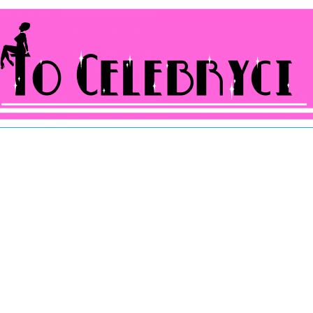
ocelebryci.pl