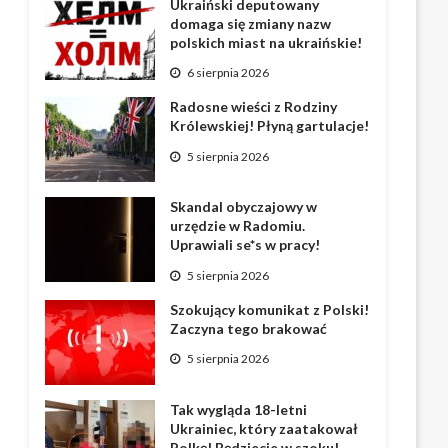
Ukraiński deputowany
domaga się zmiany nazw
polskich miast na ukraińskie!
6 sierpnia 2026
Radosne wieści z Rodziny
Królewskiej! Płyną gartulacje!
5 sierpnia 2026
Skandal obyczajowy w
urzędzie w Radomiu.
Uprawiali se*s w pracy!
5 sierpnia 2026
Szokujący komunikat z Polski!
Zaczyna tego brakować
5 sierpnia 2026
Tak wygląda 18-letni
Ukrainiec, który zaatakował
Polkę! Będziecie w szoku!