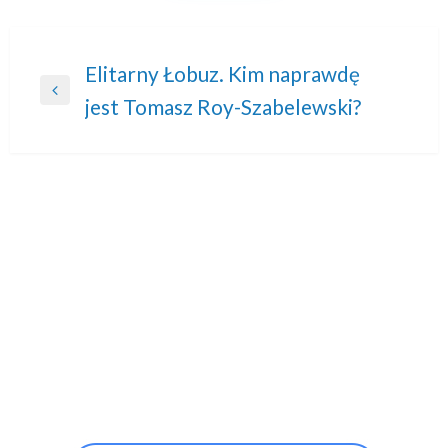
Nawigacja
Elitarny Łobuz. Kim naprawdę
Previous
jest Tomasz Roy-Szabelewski?
wpisu
Post