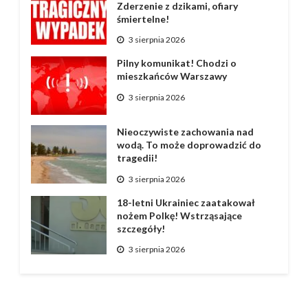
Zderzenie z dzikami, ofiary
śmiertelne!
3 sierpnia 2026
Pilny komunikat! Chodzi o
mieszkańców Warszawy
3 sierpnia 2026
Nieoczywiste zachowania nad
wodą. To może doprowadzić do
tragedii!
3 sierpnia 2026
18-letni Ukrainiec zaatakował
nożem Polkę! Wstrząsające
szczegóły!
3 sierpnia 2026