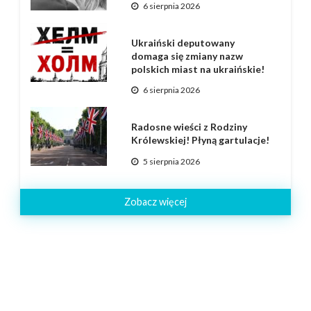
6 sierpnia 2026
Ukraiński deputowany
domaga się zmiany nazw
polskich miast na ukraińskie!
6 sierpnia 2026
Radosne wieści z Rodziny
Królewskiej! Płyną gartulacje!
5 sierpnia 2026
Zobacz więcej