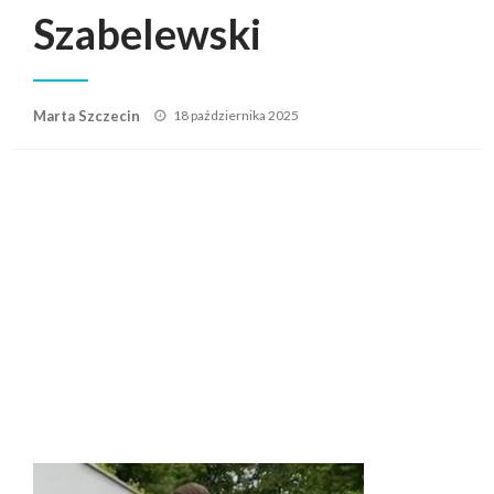
Szabelewski
Posted
Marta Szczecin
18 października 2025
on