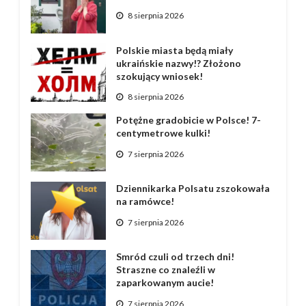
8 sierpnia 2026
Polskie miasta będą miały
ukraińskie nazwy!? Złożono
szokujący wniosek!
8 sierpnia 2026
Potężne gradobicie w Polsce! 7-
centymetrowe kulki!
7 sierpnia 2026
Dziennikarka Polsatu zszokowała
na ramówce!
7 sierpnia 2026
Smród czuli od trzech dni!
Straszne co znaleźli w
zaparkowanym aucie!
7 sierpnia 2026