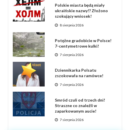
Polskie miasta będą miały
ukraińskie nazwy!? Złożono
szokujący wniosek!
8 sierpnia 2026
Potężne gradobicie w Polsce!
7-centymetrowe kulki!
7 sierpnia 2026
Dziennikarka Polsatu
zszokowała na ramówce!
7 sierpnia 2026
Smród czuli od trzech dni!
Straszne co znaleźli w
zaparkowanym aucie!
7 sierpnia 2026