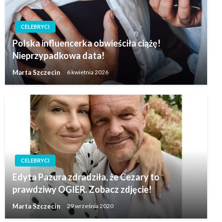
CELEBRYCI
Polska influencerka obwieściła ciążę!
Nieprzypadkowa data!
Marta Szczecin
6 kwietnia 2026
CELEBRYCI
Edyta Pazura zdradziła, że Cezary to
prawdziwy OGIER. Zobacz zdjęcie!
Marta Szczecin
29 września 2020