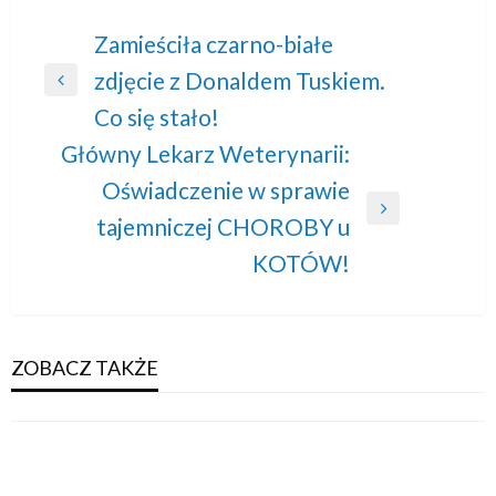
Nawigacja
Zamieściła czarno-białe
zdjęcie z Donaldem Tuskiem.
wpisu
Previous
Co się stało!
Post
Główny Lekarz Weterynarii:
Oświadczenie w sprawie
Next
tajemniczej CHOROBY u
Post
KOTÓW!
ZOBACZ TAKŻE