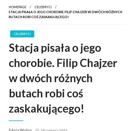
HOMEPAGE
CELEBRYCI
STACJA PISAŁA O JEGO CHOROBIE. FILIP CHAJZER W DWÓCH RÓŻNYCH
BUTACH ROBI COŚ ZASKAKUJĄCEGO!
CELEBRYCI
Stacja pisała o jego
chorobie. Filip Chajzer
w dwóch różnych
butach robi coś
zaskakującego!
Posted
Edyta Wolny
24 czerwca 2023