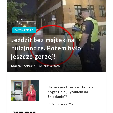
WYDARZENIA
Jeździł bez majtek na
hulajnodze. Potem było
jeszcze gorzej!
Marta Szczecin
8 sierpnia 2026
Katarzyna Dowbor złamała
nogę! Co z „Pytaniem na
Śniadanie”?
8 sierpnia 2026