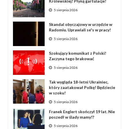
Królewskiej! Płyną gartulacje!
5 sierpnia 2026
Skandal obyczajowy w urzędzie w
Radomiu. Uprawiali se*s w pracy!
5 sierpnia 2026
Szokujący komunikat z Polski!
Zaczyna tego brakować
5 sierpnia 2026
Tak wygląda 18-letni Ukrainiec,
który zaatakował Polkę! Będziecie
w szoku!
5 sierpnia 2026
Franek Englert skończył 19 lat. Nie
poszedł w ślady mamy!?
5 sierpnia 2026