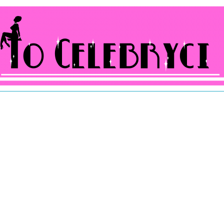
ocelebryci.pl