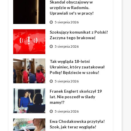
Skandal obyczajowy w
urzędzie w Radomiu.
Uprawiali se*s w pracy!
5 sierpnia 2026
Szokujący komunikat z Polski!
Zaczyna tego brakować
5 sierpnia 2026
Tak wygląda 18-letni
Ukrainiec, który zaatakował
Polkę! Będziecie w szoku!
5 sierpnia 2026
Franek Englert skończył 19
lat. Nie poszedł w ślady
mamy!?
5 sierpnia 2026
Ewa Chodakowska przytyła!
Szok, jak teraz wygląda!