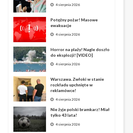
4 sierpnia 2026
Potężny pożar! Masowe
ewakuacje
4 sierpnia 2026
Horror na plaży! Nagle doszło
do eksplozji! [VIDEO]
4 sierpnia 2026
Warszawa. Zwłoki w stanie
rozkładu upchnięte w
reklamówce!
4 sierpnia 2026
Nie żyje polski bramkarz! Miał
tylko 43 lata!
4 sierpnia 2026