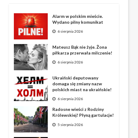
Alarm w polskim mieście.
Wydano pilny komunikat
6 sierpnia 2026
Mateusz Bąk nie żyje. Żona
piłkarza przerwała milczenie!
6 sierpnia 2026
Ukraiński deputowany
domaga się zmiany nazw
polskich miast na ukraińskie!
6 sierpnia 2026
Radosne wieści z Rodziny
Królewskiej! Płyną gartulacje!
5 sierpnia 2026