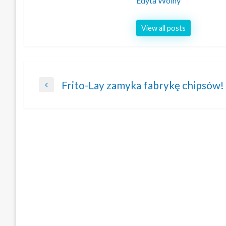
Edyta Wolny
View all posts
Nawigacja
Frito-Lay zamyka fabrykę chipsów!
Previous
wpisu
Post