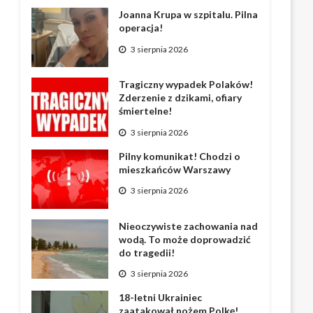
Joanna Krupa w szpitalu. Pilna
operacja!
3 sierpnia 2026
Tragiczny wypadek Polaków!
Zderzenie z dzikami, ofiary
śmiertelne!
3 sierpnia 2026
Pilny komunikat! Chodzi o
mieszkańców Warszawy
3 sierpnia 2026
Nieoczywiste zachowania nad
wodą. To może doprowadzić
do tragedii!
3 sierpnia 2026
18-letni Ukrainiec
zaatakował nożem Polkę!