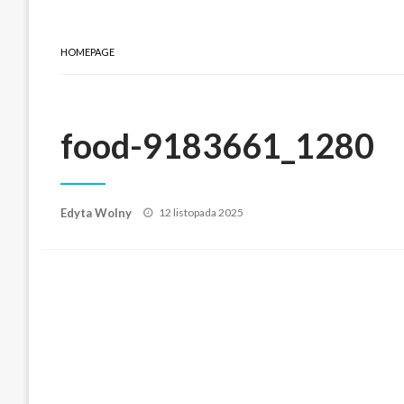
HOMEPAGE
food-9183661_1280
Posted
Edyta Wolny
12 listopada 2025
on