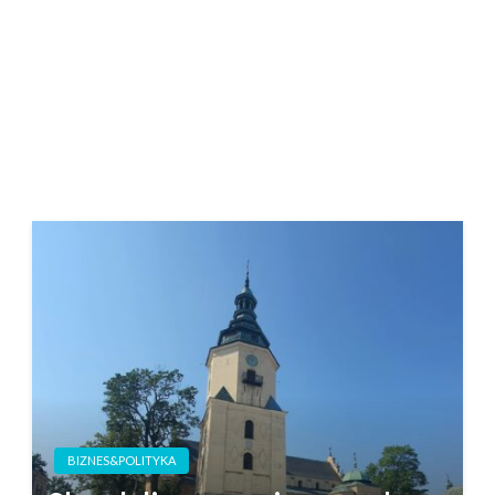
BIZNES&POLITYKA