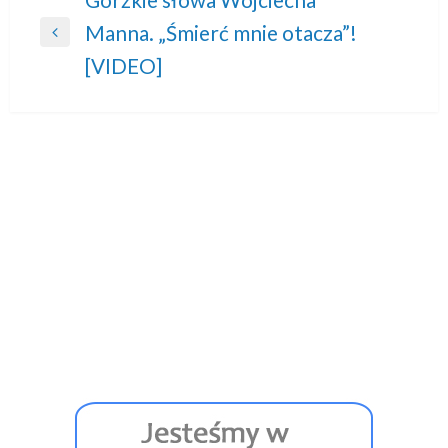
Nawigacja
Manna. „Śmierć mnie otacza”!
wpisu
Previous
[VIDEO]
Post