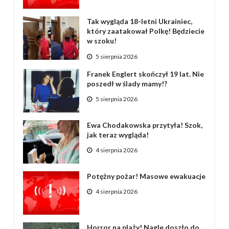
Tak wygląda 18-letni Ukrainiec,
który zaatakował Polkę! Będziecie
w szoku!
5 sierpnia 2026
Franek Englert skończył 19 lat. Nie
poszedł w ślady mamy!?
5 sierpnia 2026
Ewa Chodakowska przytyła! Szok,
jak teraz wygląda!
4 sierpnia 2026
Potężny pożar! Masowe ewakuacje
4 sierpnia 2026
Horror na plaży! Nagle doszło do