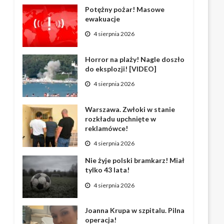
Potężny pożar! Masowe
ewakuacje
4 sierpnia 2026
Horror na plaży! Nagle doszło
do eksplozji! [VIDEO]
4 sierpnia 2026
Warszawa. Zwłoki w stanie
rozkładu upchnięte w
reklamówce!
4 sierpnia 2026
Nie żyje polski bramkarz! Miał
tylko 43 lata!
4 sierpnia 2026
Joanna Krupa w szpitalu. Pilna
operacja!