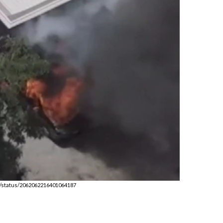
i/status/2062062216401064187