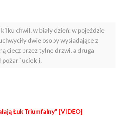
ilku chwil, w biały dzień: w pojeździe
uchwyciły dwie osoby wysiadające z
ą ciecz przez tylne drzwi, a druga
ożar i uciekli.
alają Łuk Triumfalny” [VIDEO]