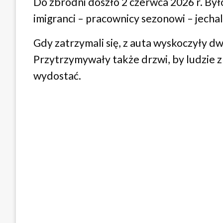
Do zbrodni doszło 2 czerwca 2026 r. By
imigranci – pracownicy sezonowi – jecha
Gdy zatrzymali się, z auta wyskoczyły dw
Przytrzymywały także drzwi, by ludzie zn
wydostać.