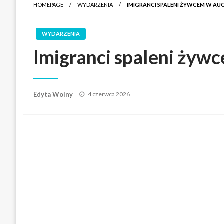
HOMEPAGE
WYDARZENIA
IMIGRANCI SPALENI ŻYWCEM W AUCI
WYDARZENIA
Imigranci spaleni żyw
Posted
Edyta Wolny
4 czerwca 2026
on