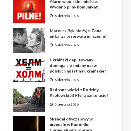
Alarm w polskim mieście.
Wydano pilny komunikat
6 sierpnia 2026
Mateusz Bąk nie żyje. Żona
piłkarza przerwała milczenie!
6 sierpnia 2026
Ukraiński deputowany
domaga się zmiany nazw
polskich miast na ukraińskie!
6 sierpnia 2026
Radosne wieści z Rodziny
Królewskiej! Płyną gartulacje!
5 sierpnia 2026
Skandal obyczajowy w
urzędzie w Radomiu.
Uprawiali se*s w pracy!