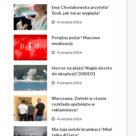
Ewa Chodakowska przytyła!
Szok, jak teraz wygląda!
4 sierpnia 2026
Potężny pożar! Masowe
ewakuacje
4 sierpnia 2026
Horror na plaży! Nagle doszło
do eksplozji! [VIDEO]
4 sierpnia 2026
Warszawa. Zwłoki w stanie
rozkładu upchnięte w
reklamówce!
4 sierpnia 2026
Nie żyje polski bramkarz! Miał
tylko 43 lata!