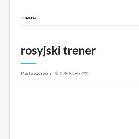
HOMEPAGE
rosyjski trener
Posted
Marta Szczecin
30 listopada 2025
on