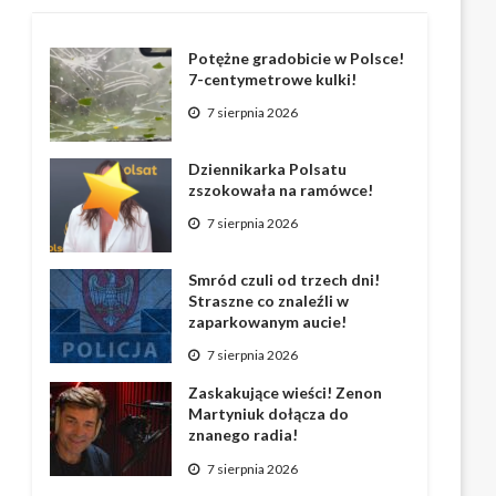
Potężne gradobicie w Polsce!
7-centymetrowe kulki!
7 sierpnia 2026
Dziennikarka Polsatu
zszokowała na ramówce!
7 sierpnia 2026
Smród czuli od trzech dni!
Straszne co znaleźli w
zaparkowanym aucie!
7 sierpnia 2026
Zaskakujące wieści! Zenon
Martyniuk dołącza do
znanego radia!
7 sierpnia 2026