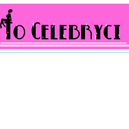
ocelebryci.pl