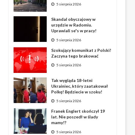
5 sierpnia 2026
Skandal obyczajowy w
urzędzie w Radomiu.
Uprawiali se*s w pracy!
5 sierpnia 2026
Szokujący komunikat z Polski!
Zaczyna tego brakować
5 sierpnia 2026
Tak wygląda 18-letni
Ukrainiec, który zaatakował
Polkę! Będziecie w szoku!
5 sierpnia 2026
Franek Englert skończył 19
lat. Nie poszedł w ślady
mamy!?
5 sierpnia 2026