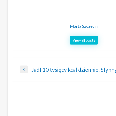
Marta Szczecin
View all posts
Nawigacja
Jadł 10 tysięcy kcal dziennie. Słynn
Previous
wpisu
Post