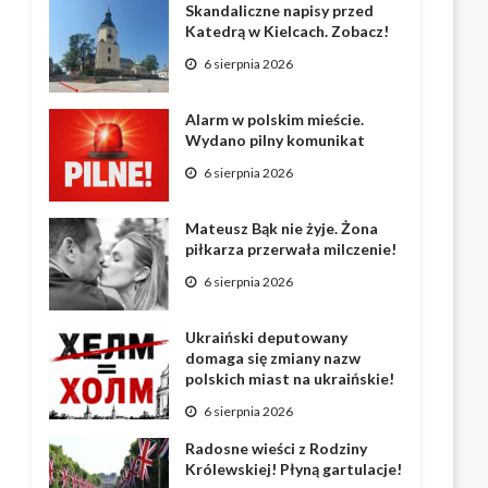
Skandaliczne napisy przed
Katedrą w Kielcach. Zobacz!
6 sierpnia 2026
Alarm w polskim mieście.
Wydano pilny komunikat
6 sierpnia 2026
Mateusz Bąk nie żyje. Żona
piłkarza przerwała milczenie!
6 sierpnia 2026
Ukraiński deputowany
domaga się zmiany nazw
polskich miast na ukraińskie!
6 sierpnia 2026
Radosne wieści z Rodziny
Królewskiej! Płyną gartulacje!