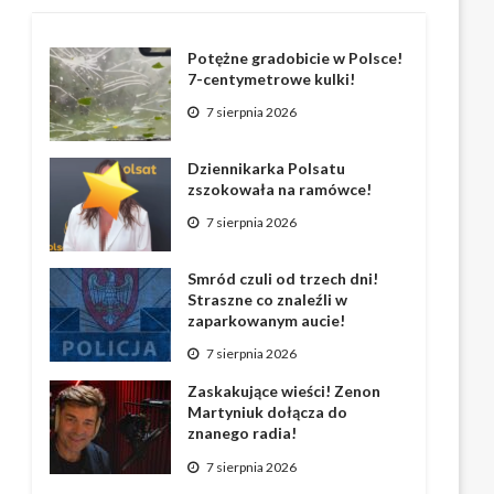
Potężne gradobicie w Polsce!
7-centymetrowe kulki!
7 sierpnia 2026
Dziennikarka Polsatu
zszokowała na ramówce!
7 sierpnia 2026
Smród czuli od trzech dni!
Straszne co znaleźli w
zaparkowanym aucie!
7 sierpnia 2026
Zaskakujące wieści! Zenon
Martyniuk dołącza do
znanego radia!
7 sierpnia 2026