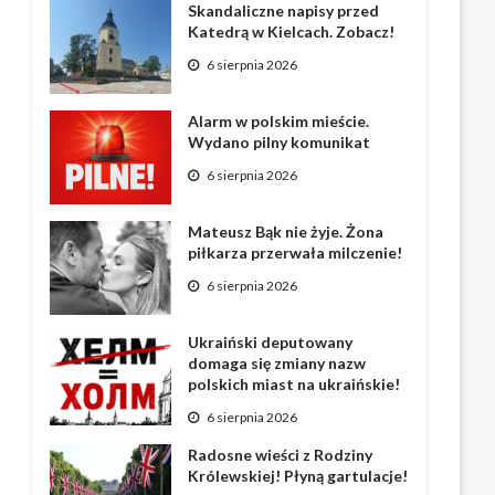
Skandaliczne napisy przed
Katedrą w Kielcach. Zobacz!
6 sierpnia 2026
Alarm w polskim mieście.
Wydano pilny komunikat
6 sierpnia 2026
Mateusz Bąk nie żyje. Żona
piłkarza przerwała milczenie!
6 sierpnia 2026
Ukraiński deputowany
domaga się zmiany nazw
polskich miast na ukraińskie!
6 sierpnia 2026
Radosne wieści z Rodziny
Królewskiej! Płyną gartulacje!