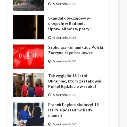
5 sierpnia 2026
Skandal obyczajowy w
urzędzie w Radomiu.
Uprawiali se*s w pracy!
5 sierpnia 2026
Szokujący komunikat z Polski!
Zaczyna tego brakować
5 sierpnia 2026
Tak wygląda 18-letni
Ukrainiec, który zaatakował
Polkę! Będziecie w szoku!
5 sierpnia 2026
Franek Englert skończył 19
lat. Nie poszedł w ślady
mamy!?
5 sierpnia 2026