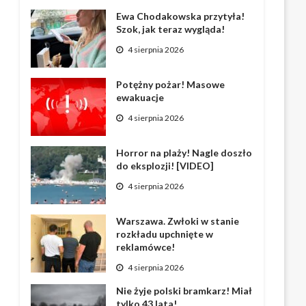
Ewa Chodakowska przytyła!
Szok, jak teraz wygląda!
4 sierpnia 2026
Potężny pożar! Masowe
ewakuacje
4 sierpnia 2026
Horror na plaży! Nagle doszło
do eksplozji! [VIDEO]
4 sierpnia 2026
Warszawa. Zwłoki w stanie
rozkładu upchnięte w
reklamówce!
4 sierpnia 2026
Nie żyje polski bramkarz! Miał
tylko 43 lata!