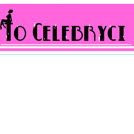
ocelebryci.pl