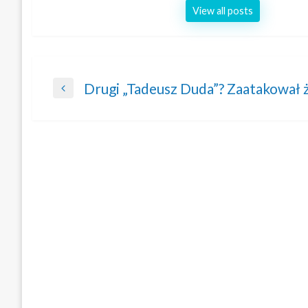
View all posts
Nawigacja
Drugi „Tadeusz Duda”? Zaatakował żo
Previous
wpisu
Post