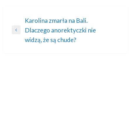
Nawigacja
Karolina zmarła na Bali.
Dlaczego anorektyczki nie
wpisu
Previous
widzą, że są chude?
Post