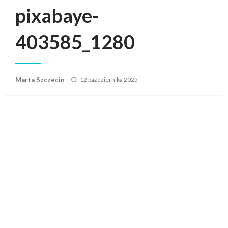
pixabaye-
403585_1280
Posted
Marta Szczecin
12 października 2025
on