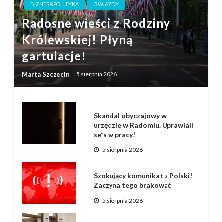
BIZNES&POLITYKA
GWIAZDY
Radosne wieści z Rodziny
Królewskiej! Płyną
gartulacje!
Marta Szczecin
5 sierpnia 2026
Skandal obyczajowy w
urzędzie w Radomiu. Uprawiali
se*s w pracy!
5 sierpnia 2026
Szokujący komunikat z Polski!
Zaczyna tego brakować
5 sierpnia 2026