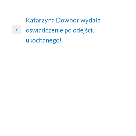
Nawigacja
Katarzyna Dowbor wydała
oświadczenie po odejściu
wpisu
Previous
ukochanego!
Post