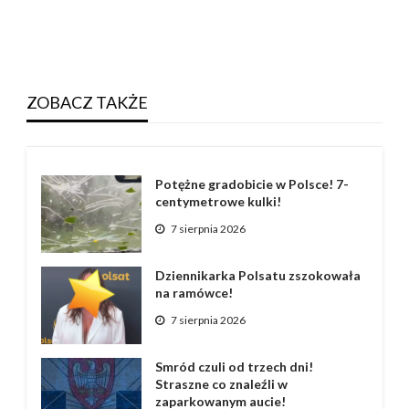
ZOBACZ TAKŻE
Potężne gradobicie w Polsce! 7-
centymetrowe kulki!
7 sierpnia 2026
Dziennikarka Polsatu zszokowała
na ramówce!
7 sierpnia 2026
Smród czuli od trzech dni!
Straszne co znaleźli w
zaparkowanym aucie!