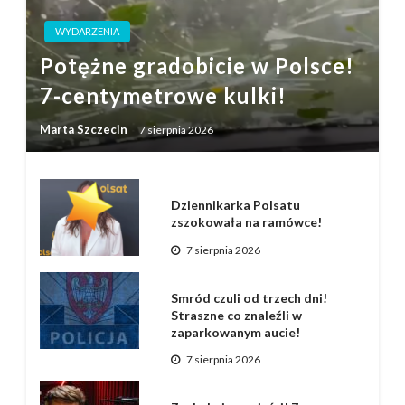
WYDARZENIA
Potężne gradobicie w Polsce!
7-centymetrowe kulki!
Marta Szczecin
7 sierpnia 2026
Dziennikarka Polsatu
zszokowała na ramówce!
7 sierpnia 2026
Smród czuli od trzech dni!
Straszne co znaleźli w
zaparkowanym aucie!
7 sierpnia 2026