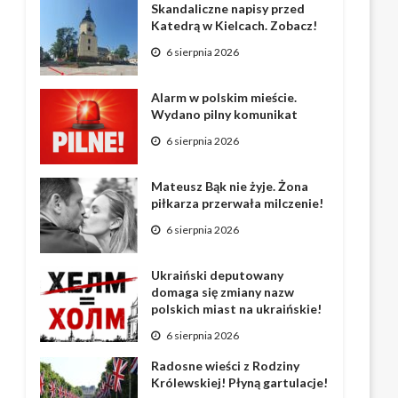
Skandaliczne napisy przed
Katedrą w Kielcach. Zobacz!
6 sierpnia 2026
Alarm w polskim mieście.
Wydano pilny komunikat
6 sierpnia 2026
Mateusz Bąk nie żyje. Żona
piłkarza przerwała milczenie!
6 sierpnia 2026
Ukraiński deputowany
domaga się zmiany nazw
polskich miast na ukraińskie!
6 sierpnia 2026
Radosne wieści z Rodziny
Królewskiej! Płyną gartulacje!