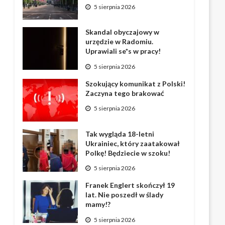
5 sierpnia 2026
Skandal obyczajowy w
urzędzie w Radomiu.
Uprawiali se*s w pracy!
5 sierpnia 2026
Szokujący komunikat z Polski!
Zaczyna tego brakować
5 sierpnia 2026
Tak wygląda 18-letni
Ukrainiec, który zaatakował
Polkę! Będziecie w szoku!
5 sierpnia 2026
Franek Englert skończył 19
lat. Nie poszedł w ślady
mamy!?
5 sierpnia 2026