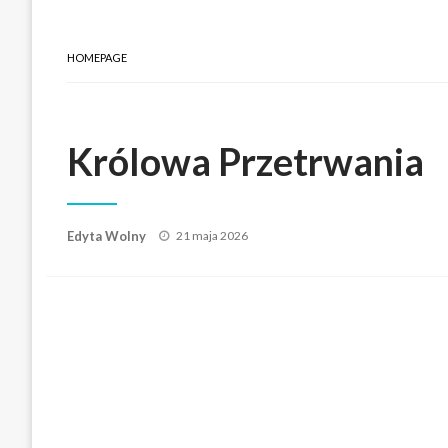
HOMEPAGE
Królowa Przetrwania
Posted
Edyta Wolny
21 maja 2026
on