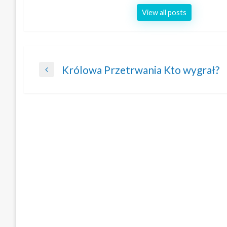
View all posts
Nawigacja
Królowa Przetrwania Kto wygrał?
Previous
wpisu
Post