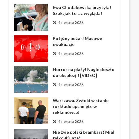
Ewa Chodakowska przytyła!
Szok, jak teraz wygląda!
4 sierpnia 2026
Potężny pożar! Masowe
ewakuacje
4 sierpnia 2026
Horror na plaży! Nagle doszło
do eksplozji! [VIDEO]
4 sierpnia 2026
Warszawa. Zwłoki w stanie
rozkładu upchnięte w
reklamówce!
4 sierpnia 2026
Nie żyje polski bramkarz! Miał
tylko 43 lata!