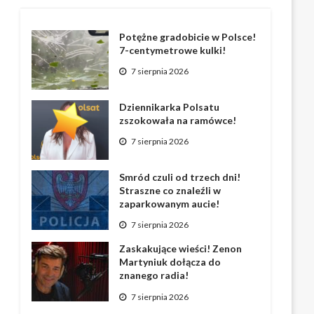
Potężne gradobicie w Polsce!
7-centymetrowe kulki!
7 sierpnia 2026
Dziennikarka Polsatu
zszokowała na ramówce!
7 sierpnia 2026
Smród czuli od trzech dni!
Straszne co znaleźli w
zaparkowanym aucie!
7 sierpnia 2026
Zaskakujące wieści! Zenon
Martyniuk dołącza do
znanego radia!
7 sierpnia 2026