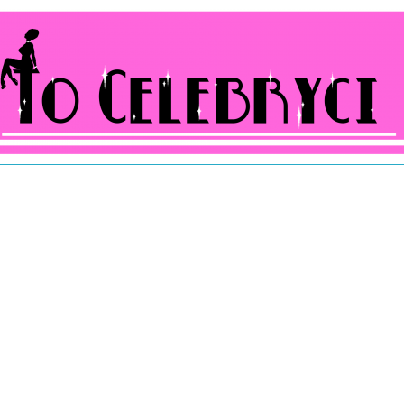
ocelebryci.pl