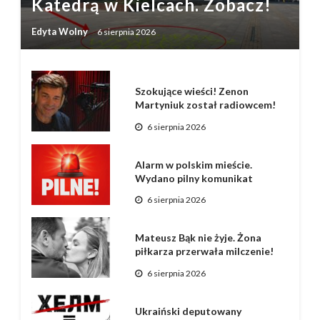
Katedrą w Kielcach. Zobacz!
Edyta Wolny
6 sierpnia 2026
Szokujące wieści! Zenon
Martyniuk został radiowcem!
6 sierpnia 2026
Alarm w polskim mieście.
Wydano pilny komunikat
6 sierpnia 2026
Mateusz Bąk nie żyje. Żona
piłkarza przerwała milczenie!
6 sierpnia 2026
Ukraiński deputowany