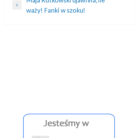
Nawigacja
Previous
waży! Fanki w szoku!
wpisu
Post