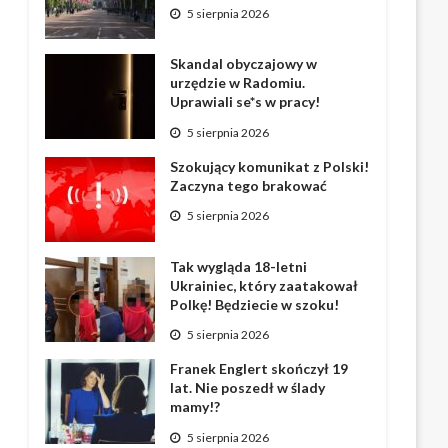
5 sierpnia 2026
Skandal obyczajowy w
urzędzie w Radomiu.
Uprawiali se*s w pracy!
5 sierpnia 2026
Szokujący komunikat z Polski!
Zaczyna tego brakować
5 sierpnia 2026
Tak wygląda 18-letni
Ukrainiec, który zaatakował
Polkę! Będziecie w szoku!
5 sierpnia 2026
Franek Englert skończył 19
lat. Nie poszedł w ślady
mamy!?
5 sierpnia 2026