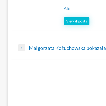
A B
View all posts
Nawigacja
Małgorzata Kożuchowska pokazała s
Previous
wpisu
Post