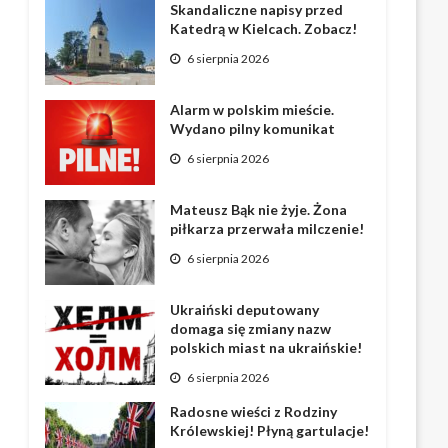
Skandaliczne napisy przed
Katedrą w Kielcach. Zobacz!
6 sierpnia 2026
Alarm w polskim mieście.
Wydano pilny komunikat
6 sierpnia 2026
Mateusz Bąk nie żyje. Żona
piłkarza przerwała milczenie!
6 sierpnia 2026
Ukraiński deputowany
domaga się zmiany nazw
polskich miast na ukraińskie!
6 sierpnia 2026
Radosne wieści z Rodziny
Królewskiej! Płyną gartulacje!