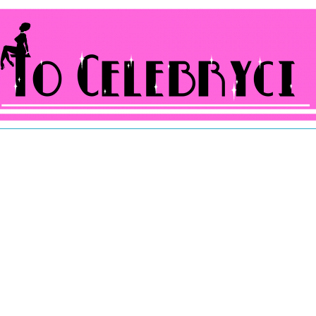
ocelebryci.pl