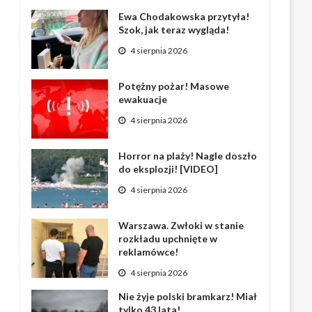
Ewa Chodakowska przytyła!
Szok, jak teraz wygląda!
4 sierpnia 2026
Potężny pożar! Masowe
ewakuacje
4 sierpnia 2026
Horror na plaży! Nagle doszło
do eksplozji! [VIDEO]
4 sierpnia 2026
Warszawa. Zwłoki w stanie
rozkładu upchnięte w
reklamówce!
4 sierpnia 2026
Nie żyje polski bramkarz! Miał
tylko 43 lata!