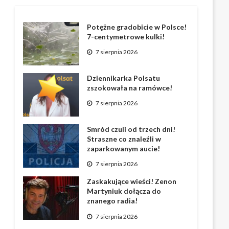
Potężne gradobicie w Polsce!
7-centymetrowe kulki!
7 sierpnia 2026
Dziennikarka Polsatu
zszokowała na ramówce!
7 sierpnia 2026
Smród czuli od trzech dni!
Straszne co znaleźli w
zaparkowanym aucie!
7 sierpnia 2026
Zaskakujące wieści! Zenon
Martyniuk dołącza do
znanego radia!
7 sierpnia 2026